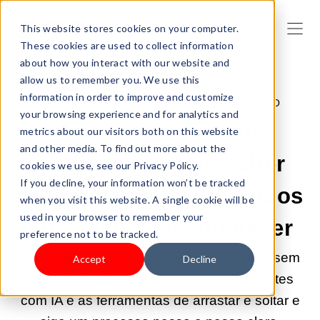
This website stores cookies on your computer.
These cookies are used to collect information
about how you interact with our website and
allow us to remember you. We use this
information in order to improve and customize
27/ABR/2026 9:00:01 |
CRIAR UM NEGÓCIO
your browsing experience and for analytics and
Como criar um site
metrics about our visitors both on this website
and other media. To find out more about the
profissional sem saber
cookies we use, see our Privacy Policy.
If you decline, your information won’t be tracked
programar? Dois métodos
when you visit this website. A single cookie will be
used in your browser to remember your
que você deve conhecer
preference not to be tracked.
Descubra como criar um site profissional sem
Accept
Decline
codificação - compare os criadores de sites
com IA e as ferramentas de arrastar e soltar e