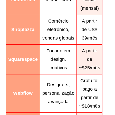
(mensal)
Comércio
A partir
Shoplazza
eletrônico,
de US$
vendas globais
39/mês
Focado em
A partir
Squarespace
design,
de
criativos
~$25/mês
Gratuito;
Designers,
pago a
Webflow
personalização
partir de
avançada
~$18/mês