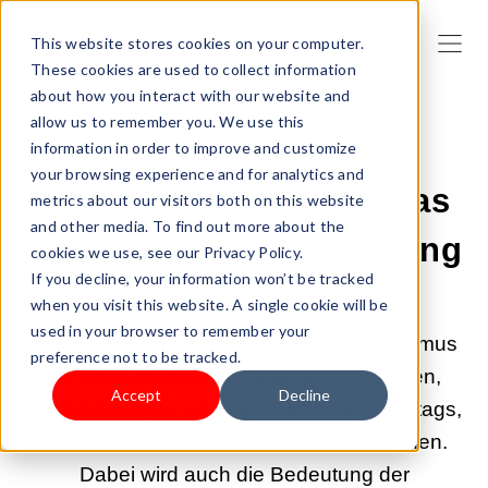
This website stores cookies on your computer.
These cookies are used to collect information
about how you interact with our website and
allow us to remember you. We use this
information in order to improve and customize
24.01.2025 02:34:10 |
your browsing experience and for analytics and
TikTok-Algorithmus: Das
metrics about our visitors both on this website
and other media. To find out more about the
Geheimnis zur Steigerung
cookies we use, see our Privacy Policy.
If you decline, your information won’t be tracked
der Videoaufrufe
when you visit this website. A single cookie will be
used in your browser to remember your
Dieser Leitfaden stellt den TikTok-Algorithmus
preference not to be tracked.
vor und untersucht Engagement-Metriken,
Accept
Decline
Inhaltsstrategien und die Macht von Hashtags,
um die Sichtbarkeit von Videos zu erhöhen.
Dabei wird auch die Bedeutung der