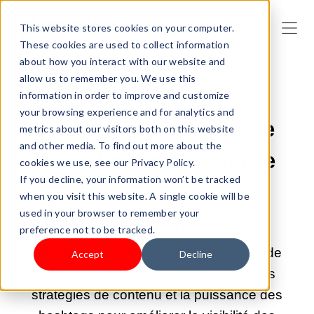
This website stores cookies on your computer.
These cookies are used to collect information
about how you interact with our website and
allow us to remember you. We use this
information in order to improve and customize
24 JANV. 2025 02:33:47 |
your browsing experience and for analytics and
Algorithme TikTok : le
metrics about our visitors both on this website
and other media. To find out more about the
secret pour booster le
cookies we use, see our Privacy Policy.
If you decline, your information won’t be tracked
nombre de vues des
when you visit this website. A single cookie will be
used in your browser to remember your
vidéos
preference not to be tracked.
Dévoilant l'algorithme de TikTok, ce guide
Accept
Decline
explore les mesures d'engagement, les
stratégies de contenu et la puissance des