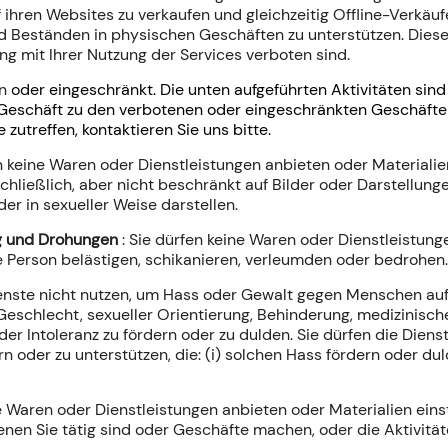
 ihren Websites zu verkaufen und gleichzeitig Offline-Verkäu
d Beständen in physischen Geschäften zu unterstützen. Diese
ung mit Ihrer Nutzung der Services verboten sind.
en
oder
eingeschränkt
. Die unten aufgeführten Aktivitäten sin
hr Geschäft zu den verbotenen oder eingeschränkten Geschäft
zutreffen, kontaktieren Sie uns bitte.
en keine Waren oder Dienstleistungen anbieten oder Materialie
hließlich, aber nicht beschränkt auf Bilder oder Darstellun
er in sexueller Weise darstellen.
g und Drohungen
: Sie dürfen keine Waren oder Dienstleistung
 Person belästigen, schikanieren, verleumden oder bedrohen.
Dienste nicht nutzen, um Hass oder Gewalt gegen Menschen auf
r, Geschlecht, sexueller Orientierung, Behinderung, medizinis
r Intoleranz zu fördern oder zu dulden. Sie dürfen die Diens
n oder zu unterstützen, die: (i) solchen Hass fördern oder du
ne Waren oder Dienstleistungen anbieten oder Materialien eins
nen Sie tätig sind oder Geschäfte machen, oder die Aktivität