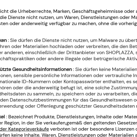
nicht die Urheberrechte, Marken, Geschäftsgeheimnisse oder 
 die Dienste nicht nutzen, um Waren, Dienstleistungen oder Ma
posten oder anderweitig verfügbar zu machen, ohne die vorhe
iken
: Sie dürfen die Dienste nicht nutzen, um Malware zu über
ühren oder Materialien hochladen oder verbreiten, die den Be
 anderen, einschließlich der Drittanbieter von SHOPLAZZA, s
chäftspraktiken oder andere illegale oder betrügerische Aktiv
chützte Gesundheitsinformationen
: Sie dürfen keine Materialie
tionen, sensible persönliche Informationen oder vertrauliche 
 nationale ID-Nummern oder Kontopasswörter enthalten, es s
hören oder die anderweitig befugt ist, eine solche Zustimmung 
heitsdaten zu sammeln, zu speichern oder zu verarbeiten, di
tenden Datenschutzbestimmungen für das Gesundheitswesen 
 Verwendung oder Offenlegung geschützter Gesundheitsdaten 
kel
:
Bezeichnet Produkte, Dienstleistungen, Inhalte oder Mater
r Region, in der Sie verkaufen,
gemäß den geltenden Gesetzen 
 der Kategorieverkäufe
verboten ist oder besondere Lizenzen
rfen keine Inhalte, Waren, Dienstleistungen oder Materialien