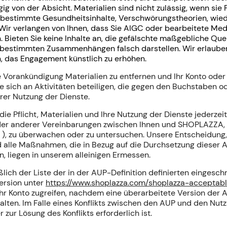
 von der Absicht. Materialien sind nicht zulässig, wenn sie 
B. bestimmte Gesundheitsinhalte, Verschwörungstheorien, wi
Wir verlangen von Ihnen, dass Sie AIGC oder bearbeitete Medi
 Bieten Sie keine Inhalte an, die gefälschte maßgebliche Quel
in bestimmten Zusammenhängen falsch darstellen. Wir erlaube
n, das Engagement künstlich zu erhöhen.
ne Vorankündigung Materialien zu entfernen und Ihr Konto ode
e sich an Aktivitäten beteiligen, die gegen den Buchstaben o
hrer Nutzung der Dienste.
e Pflicht, Materialien und Ihre Nutzung der Dienste jederzei
er anderer Vereinbarungen zwischen Ihnen und SHOPLAZZA, d
"
), zu überwachen oder zu untersuchen. Unsere Entscheidung
nd alle Maßnahmen, die in Bezug auf die Durchsetzung dieser A
 liegen in unserem alleinigen Ermessen.
lich der Liste der
in der AUP-Definition definierten
eingeschr
ersion unter
https://www.shoplazza.com/shoplazza-acceptab
Ihr Konto zugreifen, nachdem eine überarbeitete Version der 
halten. Im Falle eines Konflikts zwischen den AUP und den N
zur Lösung des Konflikts erforderlich ist.