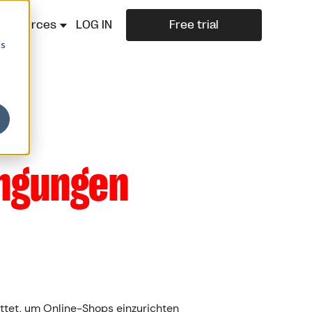
Resources
LOG IN
Free trial
cs
ngungen
ttet, um Online-Shops einzurichten