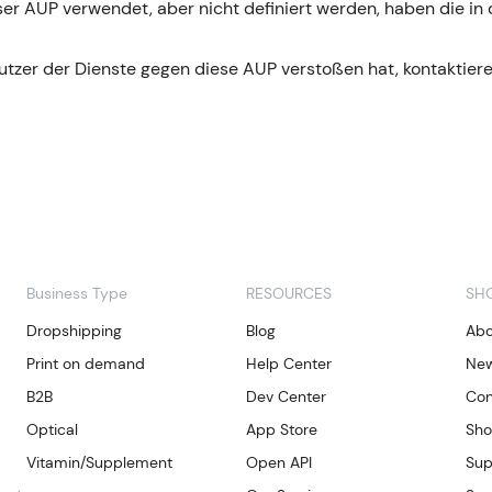
eser AUP verwendet, aber nicht definiert werden, haben die 
utzer der Dienste gegen diese AUP verstoßen hat, kontaktiere
Business Type
RESOURCES
SH
Dropshipping
Blog
Abo
Print on demand
Help Center
Ne
B2B
Dev Center
Con
Optical
App Store
Sho
Vitamin/Supplement
Open API
Sup