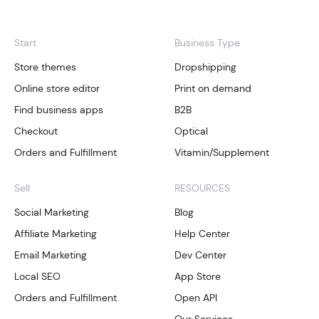
Start
Business Type
Store themes
Dropshipping
Online store editor
Print on demand
Find business apps
B2B
Checkout
Optical
Orders and Fulfillment
Vitamin/Supplement
Sell
RESOURCES
Social Marketing
Blog
Affiliate Marketing
Help Center
Email Marketing
Dev Center
Local SEO
App Store
Orders and Fulfillment
Open API