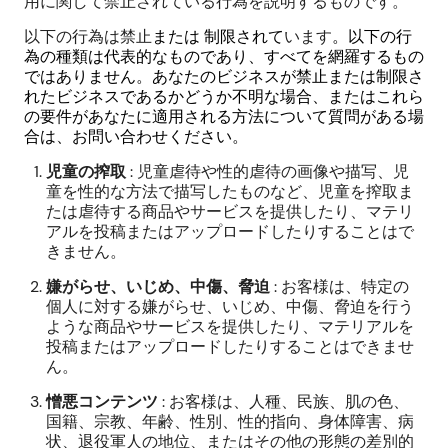
用に関して禁止されている行為を説明するものです。
以下の行為は禁止
または
制限されて
います
。以下の行
為の種類は代表的なものであり、すべてを網羅するもの
ではありません。あなたのビジネスが禁止または制限さ
れたビジネスであるかどうか不明な場合、またはこれら
の要件があなたに適用される方法について質問がある場
合は、お問い合わせください。
児童の搾取
: 児童虐待や性的虐待の画像や描写、児
童を性的な方法で描写したものなど、児童を搾取ま
たは虐待する商品やサービスを提供したり、マテリ
アルを投稿またはアップロードしたりすることはで
きません。
嫌がらせ、いじめ、中傷、脅迫
: お客様は、特定の
個人に対する嫌がらせ、いじめ、中傷、脅迫を行う
ような商品やサービスを提供したり、マテリアルを
投稿またはアップロードしたりすることはできませ
ん。
憎悪コンテンツ
: お客様は、人種、民族、肌の色、
国籍、宗教、年齢、性別、性的指向、身体障害、病
状、退役軍人の地位、またはその他の形態の差別的