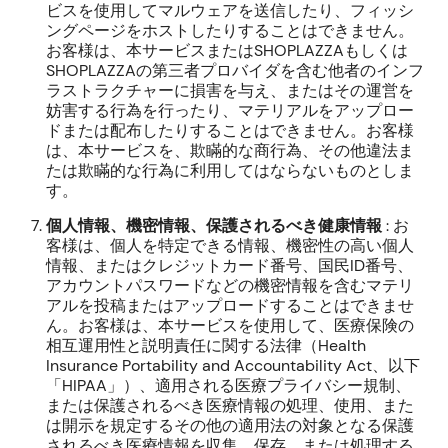
ビスを使用してマルウェアを送信したり、フィッシ
ングページをホストしたりすることはできません。
お客様は、本サービスまたはSHOPLAZZAもしくは
SHOPLAZZAの第三者プロバイダを含む他者のインフ
ラストラクチャーに損害を与え、またはその運営を
妨害する行為を行ったり、マテリアルをアップロー
ドまたは配布したりすることはできません。お客様
は、本サービスを、欺瞞的な商行為、その他違法ま
たは欺瞞的な行為に利用してはならないものとしま
す。
個人情報、機密情報、保護されるべき健康情報
: お
客様は、個人を特定できる情報、機密性の高い個人
情報、またはクレジットカード番号、国民ID番号、
アカウントパスワードなどの機密情報を含むマテリ
アルを投稿またはアップロードすることはできませ
ん。お客様は、本サービスを使用して、医療保険の
相互運用性と説明責任に関する法律（Health
Insurance Portability and Accountability Act、以下
「HIPAA」）、適用される医療プライバシー規制、
または保護されるべき医療情報の処理、使用、また
は開示を規定するその他の適用法の対象となる保護
されるべき医療情報を収集、保存、または処理する