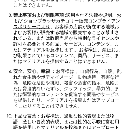
ことはできません。
禁止事項および制限事項
:
適用される法律や規制、お
よび
ショップラッザカテゴリー販売コンプライアン
スポリシーにより
、お客様の店舗が所在する地域お
よびお客様が販売する地域で販売することが禁止さ
れている、または政府当局から特別なライセンスや
許可を必要とする
商品、サービス、コンテンツ、ま
たはマテリアルを意味します
。お客様は、禁止およ
び制限されているコンテンツ、商品、サービス、ま
たはマテリアルを提供することはできません。
安全、安心、幸福
：お客様は
、自傷行為、自殺、乱
れた食生活やボディイメージ、動物虐待、有害な行
為、危険な活動や挑戦、殺害や危害の指示、危険ま
たは脅迫的ないたずら、グラフィック、暴力的、ま
たは衝撃的なコンテンツを促進する商品やサービス
を提供したり、マテリアルを投稿またはアップロー
ドしたりすることはできません。
下品な言葉：お客様は、過度な性的表現または物
語、激しい冒涜的表現、または性的な示唆に富む用
語を使用したマテリアルを投稿またはアップロード