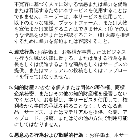
不寛容に基づく人々に対する憎悪または暴力を促進
または容認するために本サービスを使用することは
できません。ユーザーは、本サービスを使用して、
以下のような組織、プラットフォーム、または人物
を宣伝または支援することはできません：(i) そのよ
うな憎悪を促進または容認すること、(ii) 大義を推進
するために暴力を脅迫または容認すること。
違法行為
: お客様は、お客様が事業またはビジネス
を行う法域の法律に反する、または反する行為を助
長もしくは促進するような商品もしくはサービスの
提供、またはマテリアルの投稿もしくはアップロー
ドを行ってはなりません。
知的財産
:
いかなる個人または団体の著作権、商標、
企業秘密、またはその他の知的財産権を侵害しない
でください。お客様は、本サービスを使用して、権
利者から事前の承認を得ることなく、いかなる商
品、サービス、またはマテリアルを提供、公開、ア
ップロード、投稿、またはその他の方法で利用可能
にしてはなりません。
悪意ある行為および欺瞞的行為
：お客様は、本サー