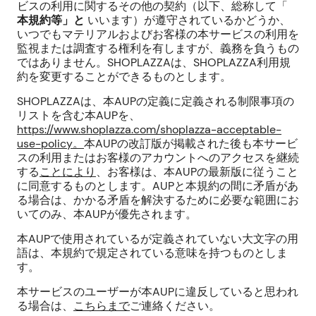
ビスの利用に関するその他の契約（以下、総称して「
本規約等」と
いいます）が遵守されているかどうか、
いつでもマテリアルおよびお客様の本サービスの利用を
監視または調査する権利を有しますが、義務を負うもの
ではありません。SHOPLAZZAは、SHOPLAZZA利用規
約を変更することができるものとします。
SHOPLAZZAは、本AUP
の定義に定義される
制限事項の
リストを含む本AUPを、
https://www.shoplazza.com/shoplazza-acceptable-
use-policy。
本AUPの改訂版が掲載された後も本サービ
スの利用またはお客様のアカウントへのアクセスを継続
する
ことにより
、お客様は、本AUPの最新版に従うこと
に同意するものとします。AUPと本規約の間に矛盾があ
る場合は、かかる矛盾を解決するために必要な範囲にお
いてのみ、本AUPが優先されます。
本AUPで使用されているが定義されていない大文字の用
語は、本規約で規定されている意味を持つものとしま
す。
本サービスのユーザーが本AUPに違反していると思われ
る場合は、
こちらまで
ご連絡ください。