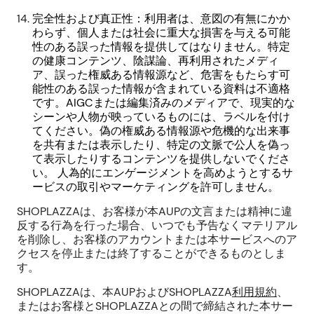
完全性および真正性：利用者は、意図の有無にかか
わらず、個人または社会に重大な損害を与える可能
性のある誤った情報を提供してはなりません。特定
の健康コンテンツ、陰謀論、再利用されたメディ
ア、誤った権威ある情報源など、危害をもたらす可
能性のある誤った情報が含まれている資料は不適格
です。AIGCまたは編集済みのメディアで、現実的な
シーンや人物が映っているものには、ラベルを付け
てください。偽の権威ある情報源や危機的な出来事
を共有または表示したり、特定の文脈で公人を偽っ
て表示したりするコンテンツを提供しないでくださ
い。 人為的にエンゲージメントを高めようとするサ
ービスの取引やマーケティングを許可しません。
SHOPLAZZAは、お客様が本AUPの文言または精神に違
反する行為を行った場合、いつでも予告なくマテリアル
を削除し、お客様のアカウントまたは本サービスへのア
クセスを停止または終了することができるものとしま
す。
SHOPLAZZAは、本AUPおよびSHOPLAZZA
利用規約
、
またはお客様とSHOPLAZZAとの間で締結された本サー