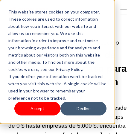
This website stores cookies on your computer.
These cookies are used to collect information
about how you interact with our website and
allow us to remember you. We use this
information in order to improve and customize
13-FEB-2026 10:40:09 |
CREAR UN NEGOCIO
your browsing experience and for analytics and
50 ideas rentables de
metrics about our visitors both on this website
and other media. To find out more about the
negocios desde casa para
cookies we use, see our Privacy Policy.
If you decline, your information won’t be tracked
mujeres (sin inversión
when you visit this website. A single cookie will be
used in your browser to remember your
inicial)
preference not to be tracked.
Explora 50 ideas de negocios rentables desde
Accept
Decline
casa para mujeres en 2026. Desde startups
de 0 $ hasta empresas de 5.000 $, encuentra