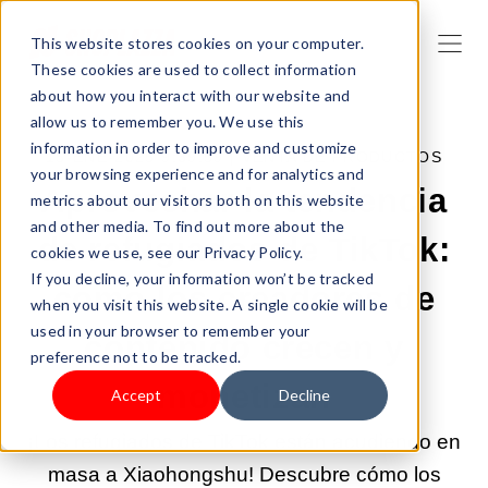
This website stores cookies on your computer.
These cookies are used to collect information
about how you interact with our website and
allow us to remember you. We use this
information in order to improve and customize
15-ENE-2025 9:39:59 |
VENTA DE PRODUCTOS
your browsing experience and for analytics and
Aprovechar la tendencia
metrics about our visitors both on this website
and other media. To find out more about the
de refugiados de TikTok:
cookies we use, see our Privacy Policy.
If you decline, your information won’t be tracked
cómo los creadores de
when you visit this website. A single cookie will be
used in your browser to remember your
contenido crecen y
preference not to be tracked.
monetizan
Accept
Decline
¡Los refugiados de TikTok están acudiendo en
masa a Xiaohongshu! Descubre cómo los