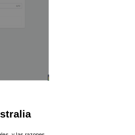
tralia
les, y las razones