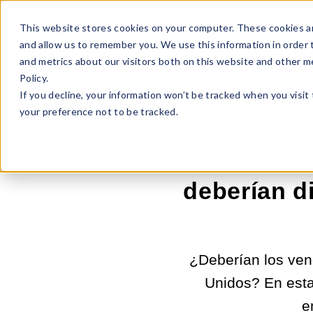
Sell Online
Busines
This website stores cookies on your computer. These cookies ar
and allow us to remember you. We use this information in order
and metrics about our visitors both on this website and other m
Policy.
If you decline, your information won’t be tracked when you visit
your preference not to be tracked.
Austral
deberían d
¿Deberían los ven
Unidos? En esta
e