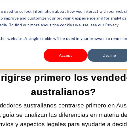
s Type
Pricing
Shop
e used to collect information about how you interact with our webs
 to improve and customize your browsing experience and for analytics
edia. To find out more about the cookies we use, see our Privacy
 this website. A single cookie will be used in your browser to rememb
12-JUN-2026 9:00:02 |
CREAR UN NEGOCIO
Accept
Decline
ia frente a EE. UU.: ¿A qué
irigirse primero los vended
australianos?
dedores australianos centrarse primero en Aust
 guía se analizan las diferencias en materia de
nvíos y aspectos legales para ayudarte a decidi