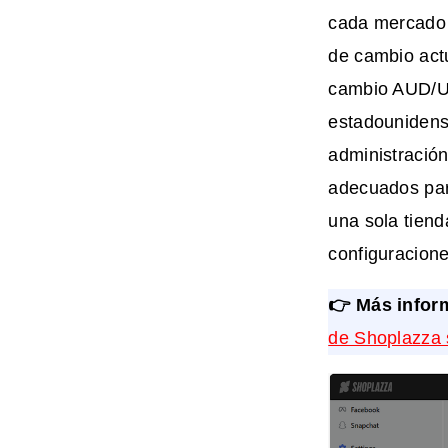
cada mercado 
de cambio actu
cambio AUD/US
estadounidens
administració
adecuados par
una sola tiend
configuracion
👉 Más infor
de Shoplazza s