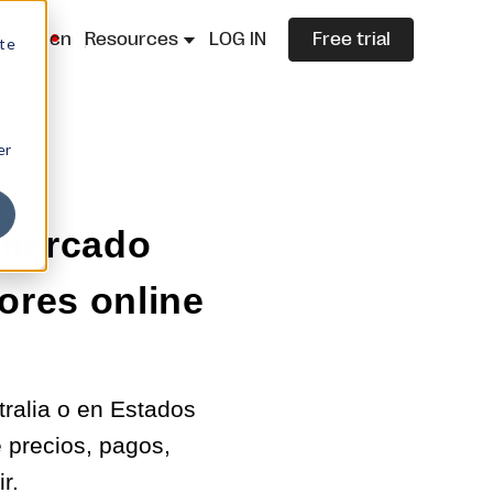
lazza.cn
Resources
LOG IN
Free trial
ite
er
 mercado
ores online
ralia o en Estados
 precios, pagos,
r.