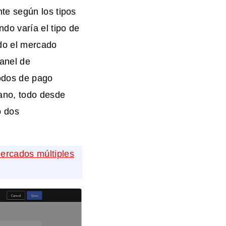
te según los tipos
do varía el tipo de
do el mercado
anel de
odos de pago
iano, todo desde
o dos
ercados múltiples