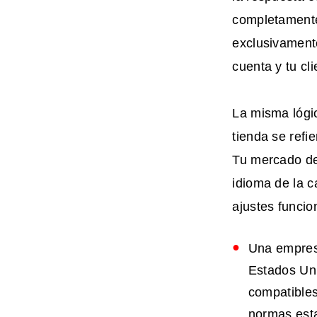
completamente
exclusivamente
cuenta y tu cl
La misma lógic
tienda se refi
Tu mercado de 
idioma de la c
ajustes funci
Una empresa
Estados Uni
compatibles
normas est