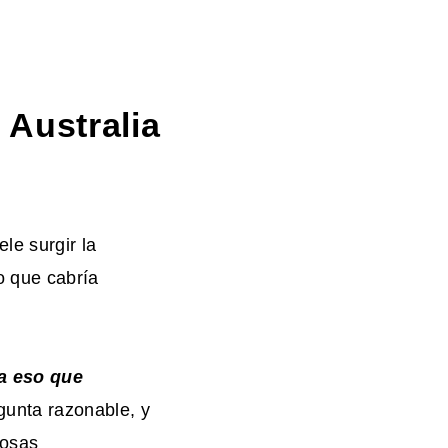
 Australia
le surgir la
o que cabría
ca eso que
gunta razonable, y
cosas