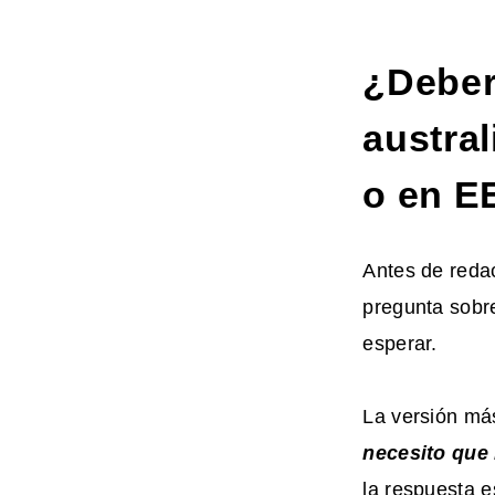
¿Deber
austral
o en E
Antes de redac
pregunta sobr
esperar.
La versión má
necesito que
la respuesta e