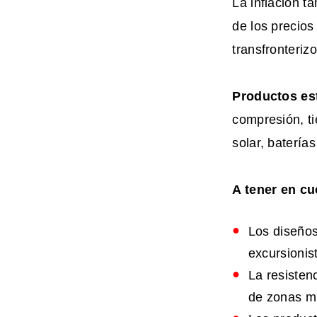
La inflación 
de los precios
transfronteriz
Productos est
compresión, t
solar, baterí
A tener en cu
Los diseños
excursionis
La resisten
de zonas m