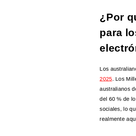
¿Por q
para l
electr
Los australia
2025
. Los Mil
australianos 
del 60 % de l
sociales, lo qu
realmente aqu