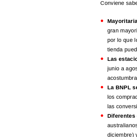
Conviene sabe
Mayoritari
gran mayorí
por lo que l
tienda pued
Las estaci
junio a ago
acostumbra
La BNPL
se
los comprad
las convers
Diferentes
australiano
diciembre) 