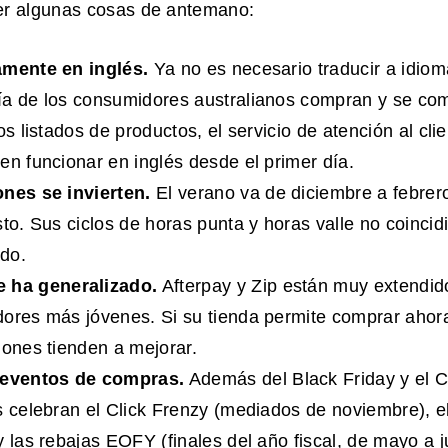
r algunas cosas de antemano:
amente en inglés.
Ya no es necesario traducir a idio
a de los consumidores australianos compran y se com
os listados de productos, el servicio de atención al clie
en funcionar en inglés desde el primer día.
ones se invierten.
El verano va de diciembre a febrero;
sto. Sus ciclos de horas punta y horas valle no coincid
do.
 ha generalizado.
Afterpay y Zip están muy extendid
ores más jóvenes. Si su tienda permite comprar ahor
iones tienden a mejorar.
 eventos de compras.
Además del Black Friday y el 
s celebran el Click Frenzy (mediados de noviembre), e
y las rebajas EOFY (finales del año fiscal, de mayo a j