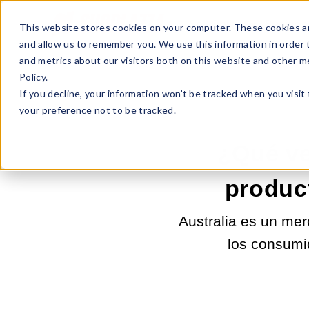
Sell Online
Busines
This website stores cookies on your computer. These cookies ar
and allow us to remember you. We use this information in order
and metrics about our visitors both on this website and other m
Policy.
If you decline, your information won’t be tracked when you visit
your preference not to be tracked.
¿Qué ve
product
Australia es un mer
los consumi