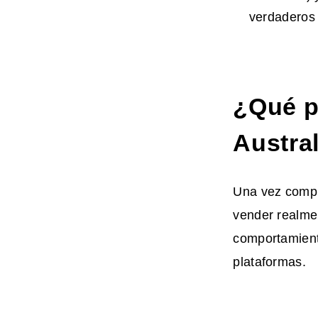
verdaderos 
¿Qué p
Austra
Una vez compr
vender realmen
comportamient
plataformas.