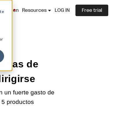
lazza.cn
Resources
LOG IN
Free trial
ite
er
orías de
irigirse
n un fuerte gasto de
 5 productos