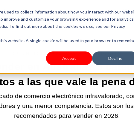
s Type
Pricing
Shop
e used to collect information about how you interact with our webs
 to improve and customize your browsing experience and for analytics
edia. To find out more about the cookies we use, see our Privacy
 this website. A single cookie will be used in your browser to rememb
10-JUN-2026 9:00:06 |
VENTA DE PRODUCTOS
Accept
Decline
nder en Australia? 5 categ
os a las que vale la pena d
cado de comercio electrónico infravalorado, co
dores y una menor competencia. Estos son los
recomendados para vender en 2026.