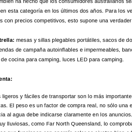
también ha hecho que los consumidores australianos s
 en esta categoría en los últimos dos años. Para los 
os con precios competitivos, esto supone una verdader
rella:
mesas y sillas plegables portátiles, sacos de d
iendas de campaña autoinflables e impermeables, ban
as de cocina para camping, luces LED para camping.
enta:
 ligeros y fáciles de transportar son lo más importante
tas. El peso es un factor de compra real, no sólo una e
cia al agua debe indicarse claramente en los anuncio
uy lluviosas, como Far North Queensland, lo comprob