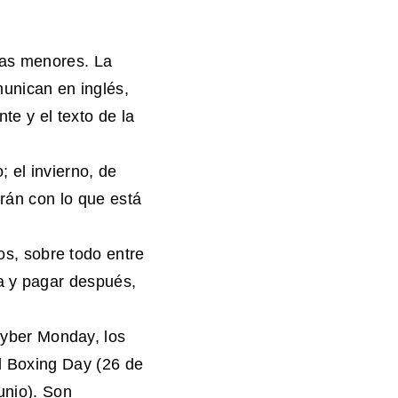
mas menores. La
unican en inglés,
nte y el texto de la
 el invierno, de
irán con lo que está
os, sobre todo entre
a y pagar después,
Cyber Monday, los
l Boxing Day (26 de
unio). Son