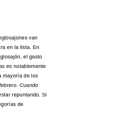
nglosajones van
a en la lista. En
glosajón, el gasto
ías es notablemente
a mayoría de los
 febrero. Cuando
estar repuntando. Si
egorías de