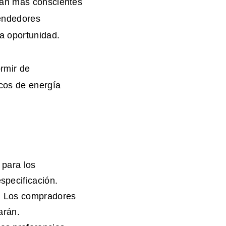
ean más conscientes
vendedores
a oportunidad.
ormir de
cos de energía
 para los
specificación.
s. Los compradores
arán.