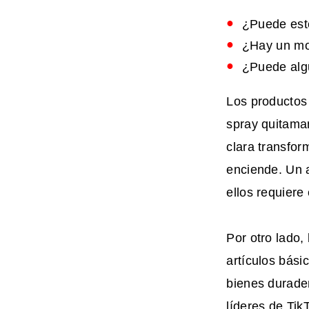
¿Puede este
¿Hay un mo
¿Puede alg
Los productos 
spray quitama
clara transfo
enciende. Un a
ellos requiere
Por otro lado,
artículos bási
bienes durader
líderes de Tik