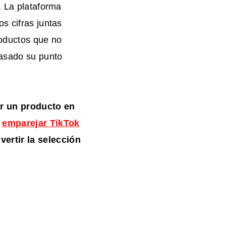
. La plataforma
s cifras juntas
roductos que no
pasado su punto
er un producto en
o
emparejar TikTok
ertir la selección