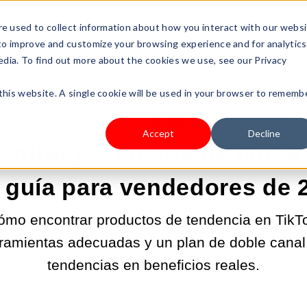
s Type
Pricing
Shop
e used to collect information about how you interact with our webs
 to improve and customize your browsing experience and for analytics
edia. To find out more about the cookies we use, see our Privacy
 this website. A single cookie will be used in your browser to rememb
30-ABR-2026 9:00:03 |
CONSEGUIR MÁS TRÁFICO
Accept
Decline
ntrar productos de moda 
 guía para vendedores de 
cómo encontrar productos de tendencia en TikTo
ramientas adecuadas y un plan de doble canal 
tendencias en beneficios reales.