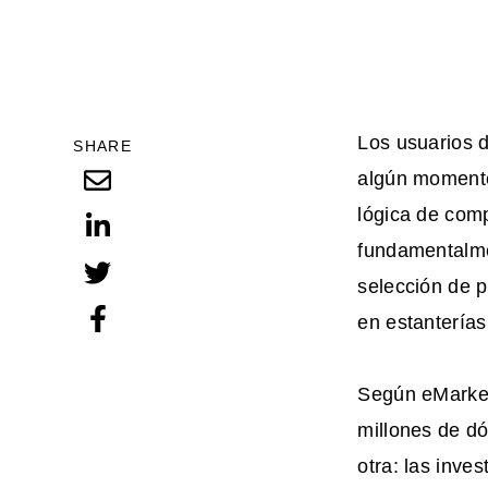
Los usuarios d
SHARE
algún momento,
lógica de com
fundamentalmen
selección de p
en estanterías
Según eMarket
millones de d
otra: las inve