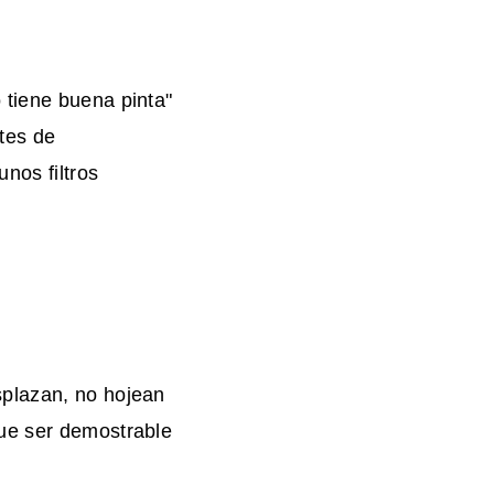
 tiene buena pinta"
ntes de
nos filtros
splazan, no hojean
que ser demostrable