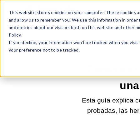
Sell Online
Busines
This website stores cookies on your computer. These cookies ar
and allow us to remember you. We use this information in order
and metrics about our visitors both on this website and other m
Policy.
If you decline, your information won’t be tracked when you visit
your preference not to be tracked.
Cómo enco
una
Esta guía explica 
probadas, las her