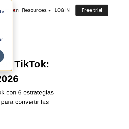
lazza.cn
Resources
LOG IN
Free trial
ite
er
en TikTok:
2026
k con 6 estrategias
para convertir las