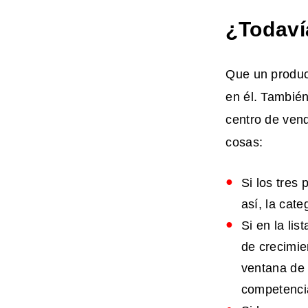
¿Todaví
Que un produc
en él. También
centro de vend
cosas:
Si los tres
así, la cate
Si en la li
de crecimi
ventana de 
competencia