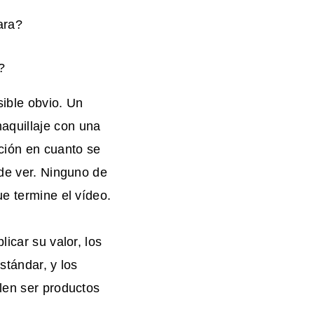
ara?
?
sible obvio. Un
aquillaje con una
ción en cuanto se
 de ver. Ninguno de
ue termine el vídeo.
icar su valor, los
stándar, y los
elen ser productos