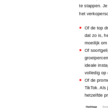
te stappen. Je
het verkopersc
Of de top d
dat zo is, h
moeilijk om
Of soortgel
groeipercen
ideale inst
volledig o
Of de promo
TikTok. Als
hetzelfde p