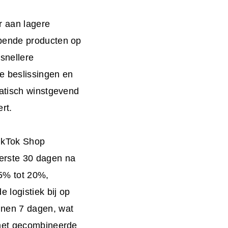
r aan lagere
opende producten op
snellere
re beslissingen en
matisch winstgevend
rt.
TikTok Shop
erste 30 dagen na
5% tot 20%,
 logistiek bij op
nnen 7 dagen, wat
 met gecombineerde