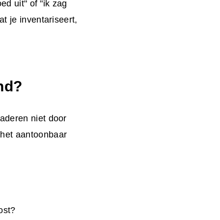
ed uit" of "ik zag
t je inventariseert,
nd?
laderen niet door
 het aantoonbaar
ost?