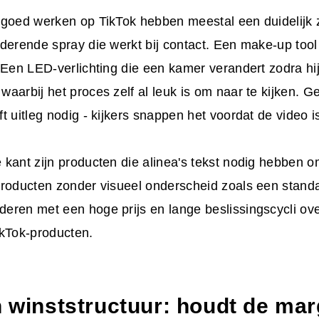
 goed werken op TikTok hebben meestal een duidelijk 
derende spray die werkt bij contact. Een make-up tool
 Een LED-verlichting die een kamer verandert zodra hi
aarbij het proces zelf al leuk is om naar te kijken. 
t uitleg nodig - kijkers snappen het voordat de video i
kant zijn producten die alinea's tekst nodig hebben o
producten zonder visueel onderscheid zoals een stand
eren met een hoge prijs en lange beslissingscycli ov
ikTok-producten.
en winststructuur: houdt de ma