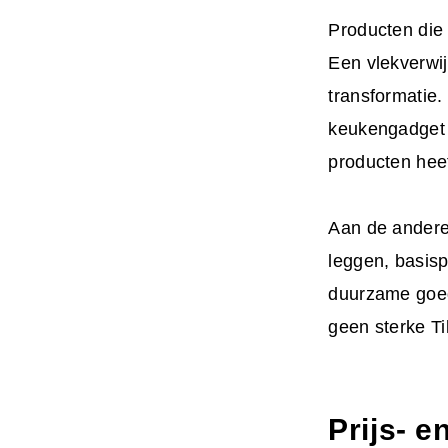
Producten die
Een vlekverwij
transformatie.
keukengadget w
producten heef
Aan de andere 
leggen, basis
duurzame goed
geen sterke T
Prijs- 