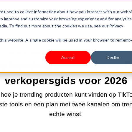
s Type
Pricing
Shop
e used to collect information about how you interact with our webs
 to improve and customize your browsing experience and for analytics
edia. To find out more about the cookies we use, see our Privacy
 this website. A single cookie will be used in your browser to rememb
30-APR-2026 9:00:07 |
MEER VERKEER KRIJGEN
Accept
Decline
je trending producten op T
verkopersgids voor 2026
t hoe je trending producten kunt vinden op Tik
iste tools en een plan met twee kanalen om tre
echte winst.