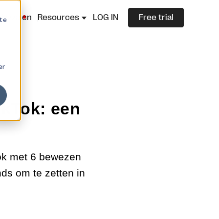
lazza.cn
Resources
LOG IN
Free trial
ite
er
ikTok: een
Tok met 6 bewezen
nds om te zetten in