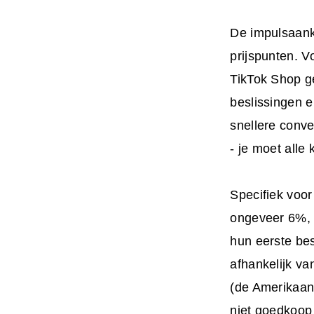
De impulsaank
prijspunten. 
TikTok Shop ge
beslissingen e
snellere conve
- je moet alle
Specifiek voo
ongeveer 6%, 
hun eerste be
afhankelijk va
(de Amerikaan
niet goedkoop