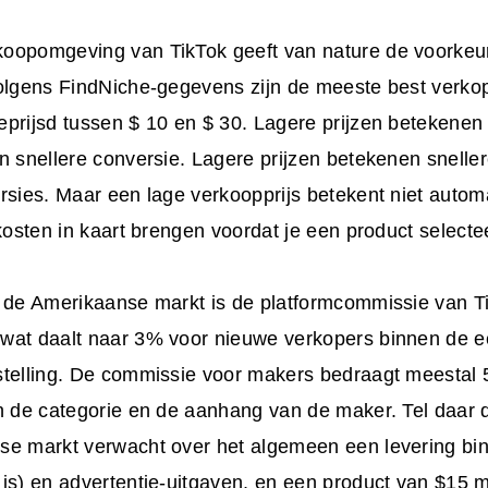
oopomgeving van TikTok geeft van nature de voorkeu
Volgens FindNiche-gegevens zijn de meeste best verk
prijsd tussen $ 10 en $ 30. Lagere prijzen betekenen 
n snellere conversie. Lagere prijzen betekenen snelle
rsies. Maar een lage verkoopprijs betekent niet auto
 kosten in kaart brengen voordat je een product selectee
r de Amerikaanse markt is de platformcommissie van 
wat daalt naar 3% voor nieuwe verkopers binnen de e
stelling. De commissie voor makers bedraagt meestal 
n de categorie en de aanhang van de maker. Tel daar de
se markt verwacht over het algemeen een levering bi
 is) en advertentie-uitgaven, en een product van $15