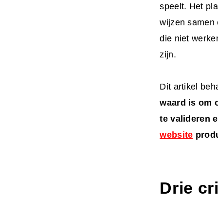
speelt. Het pl
wijzen samen 
die niet werke
zijn.
Dit artikel be
waard is om o
te valideren 
website
produ
Drie cr