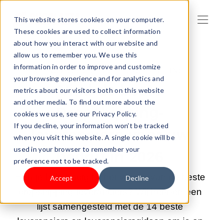
This website stores cookies on your computer.
These cookies are used to collect information
about how you interact with our website and
allow us to remember you. We use this
information in order to improve and customize
24-NOV-2025 5:45:17 |
DROPSHIPPING
your browsing experience and for analytics and
Vind de beste
metrics about our visitors both on this website
and other media. To find out more about the
Dropshipping-
cookies we use, see our Privacy Policy.
If you decline, your information won’t be tracked
leveranciers voor uw
when you visit this website. A single cookie will be
used in your browser to remember your
bedrijf in 2026
preference not to be tracked.
Heb je hulp nodig bij het vinden van de beste
Accept
Decline
dropshipping-leveranciers? Wij hebben een
lijst samengesteld met de 14 beste