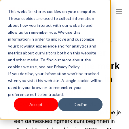
This website stores cookies on your computer.
These cookies are used to collect information
about how you interact with our website and
allow us to remember you. We use this
information in order to improve and customize
8-JUN-2026 9:00:04 |
START EEN BEDRIJF
your browsing experience and for analytics and
Hoe start je zonder
metrics about our visitors both on this website
and other media. To find out more about the
ervaring een online merk
cookies we use, see our Privacy Policy.
If you decline, your information won’t be tracked
voor dameskleding in
when you visit this website. A single cookie will be
used in your browser to remember your
Australië?
preference not to be tracked.
Geen modediploma of contacten met
Accept
Decline
leveranciers nodig. In deze gids lees je hoe je
een dameskledingmerk kunt beginnen in