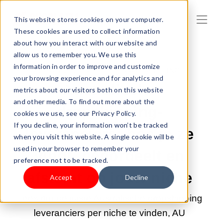
This website stores cookies on your computer.
These cookies are used to collect information
about how you interact with our website and
allow us to remember you. We use this
information in order to improve and customize
2-JUN-2026 9:00:00 |
DROPSHIPPING
your browsing experience and for analytics and
Australische
metrics about our visitors both on this website
and other media. To find out more about the
dropshipping-
cookies we use, see our Privacy Policy.
If you decline, your information won’t be tracked
leveranciers: hoe je ze
when you visit this website. A single cookie will be
used in your browser to remember your
vindt, beoordeelt en
preference not to be tracked.
afstemt op jouw niche
Accept
Decline
Lees om de juiste Australische dropshipping
leveranciers per niche te vinden, AU