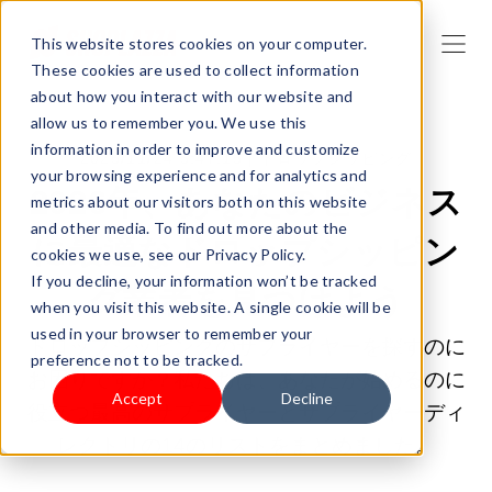
This website stores cookies on your computer.
These cookies are used to collect information
about how you interact with our website and
allow us to remember you. We use this
information in order to improve and customize
2025/11/24 5:47:15 |
ドロップシッピング
your browsing experience and for analytics and
2026年、あなたのビジネス
metrics about our visitors both on this website
and other media. To find out more about the
に最適なドロップシッピン
cookies we use, see our Privacy Policy.
If you decline, your information won’t be tracked
グ業者を見つけよう
when you visit this website. A single cookie will be
used in your browser to remember your
ドロップシッピングのサプライヤーを探すのに
preference not to be tracked.
お困りですか？私たちは、あなたが始めるのに
Accept
Decline
役立つ最高のサプライヤーとサプライヤーディ
レクトリの14のリストをまとめました。