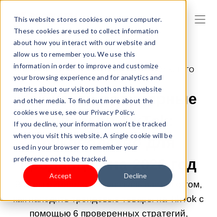
This website stores cookies on your computer.
These cookies are used to collect information
about how you interact with our website and
allow us to remember you. We use this
information in order to improve and customize
30.04.2026 9:00:05 |
ПОЛУЧЕНИЕ БОЛЬШЕГО
your browsing experience and for analytics and
ТРАФИКА
metrics about our visitors both on this website
Как найти популярные
and other media. To find out more about the
cookies we use, see our Privacy Policy.
товары в TikTok:
If you decline, your information won’t be tracked
when you visit this website. A single cookie will be
руководство для
used in your browser to remember your
preference not to be tracked.
продавцов на 2026 год
Accept
Decline
В этом руководстве рассказывается о том,
как находить трендовые товары на TikTok с
помощью 6 проверенных стратегий,