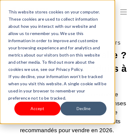
This website stores cookies on your computer.
These cookies are used to collect information
about how you interact with our website and
allow us to remember you. We use this
information in order to improve and customize
10 JUIN 2026 09:00:00 |
VENTE DE PRODUITS
your browsing experience and for analytics and
Que vendre en Australie ?
metrics about our visitors both on this website
and other media. To find out more about the
5 catégories de produits à
cookies we use, see our Privacy Policy.
If you decline, your information won’t be tracked
privilégier
when you visit this website. A single cookie will be
used in your browser to remember your
L'Australie est un marché du commerce
preference not to be tracked.
électronique sous-estimé, avec des dépenses
Accept
Decline
de consommation élevées et une faible
concurrence. Voici les 5 choix de produits
recommandés pour vendre en 2026.