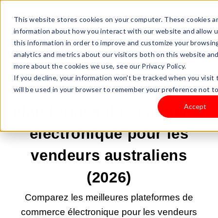
This website stores cookies on your computer. These cookies ar
information about how you interact with our website and allow
this information in order to improve and customize your browsin
analytics and metrics about our visitors both on this website an
more about the cookies we use, see our Privacy Policy.
9 JUIN 2026 09:00:00 |
CRÉER UNE ENTREPRISE
If you decline, your information won’t be tracked when you visit 
Les meilleures
will be used in your browser to remember your preference not to
Accept
plateformes de commerce
électronique pour les
vendeurs australiens
(2026)
Comparez les meilleures plateformes de
commerce électronique pour les vendeurs