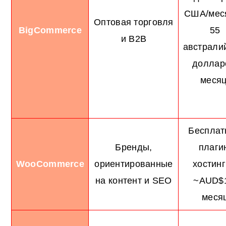
США/меся
Оптовая торговля
BigCommerce
55
и B2B
австрали
доллар
месяц
Бесплат
Бренды,
плаги
WooCommerce
ориентированные
хостинг
на контент и SEO
~AUD$1
меся