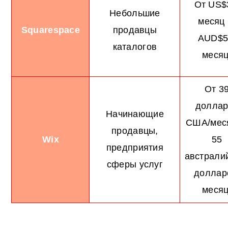
От US$
Небольшие
месяц 
Squarespace
продавцы
AUD$5
каталогов
месяц
От 3
доллар
Начинающие
США/меся
продавцы,
Wix
55
предприятия
австрали
сферы услуг
доллар
месяц