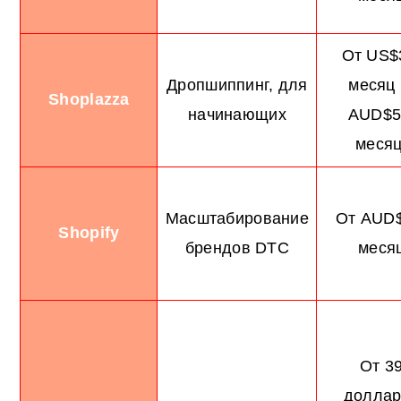
От US$
Дропшиппинг, для
месяц 
Shoplazza
начинающих
AUD$5
месяц
Масштабирование
От AUD$
Shopify
брендов DTC
меся
От 3
доллар