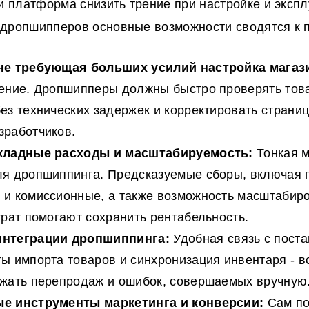
ли платформа снизить трение при настройке и эксп
дропшипперов основные возможности сводятся к 
не требующая больших усилий настройка магаз
ение. Дропшипперы должны быстро проверять това
ез технических задержек и корректировать страниц
зработчиков.
кладные расходы и масштабируемость:
Тонкая 
ля дропшиппинга. Предсказуемые сборы, включая п
и комиссионные, а также возможность масштабиро
трат помогают сохранить рентабельность.
интеграции
дропшиппинга
:
Удобная связь с пост
ы импорта товаров и синхронизация инвентаря - в
ежать перепродаж и ошибок, совершаемых вручную
е инструменты маркетинга и конверсии:
Сам по