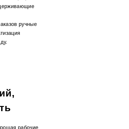
ддерживающие
заказов ручные
атизация
ду.
ий,
ть
прощая рабочие