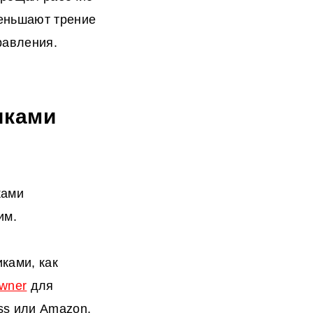
меньшают трение
равления.
иками
ками
им.
ками, как
wner
для
ss или Amazon,