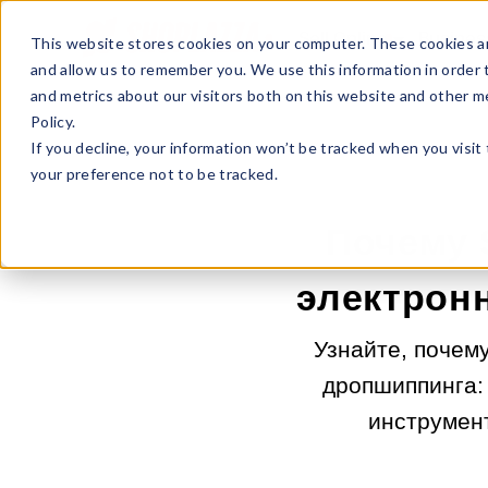
Sell Online
Busines
This website stores cookies on your computer. These cookies ar
and allow us to remember you. We use this information in order
and metrics about our visitors both on this website and other m
Policy.
If you decline, your information won’t be tracked when you visit
your preference not to be tracked.
Почему 
электрон
Узнайте, почем
дропшиппинга: 
инструмент