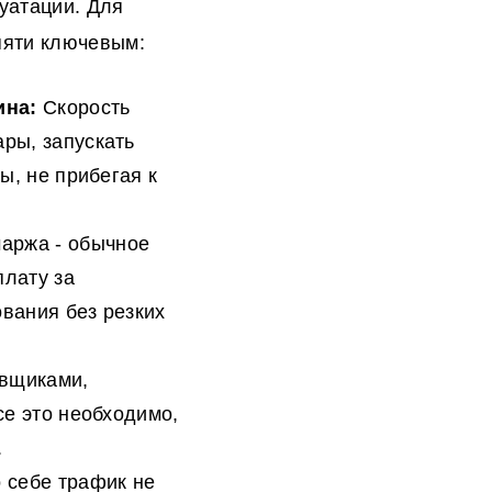
луатации. Для
пяти ключевым:
ина:
Скорость
ры, запускать
ы, не прибегая к
маржа - обычное
лату за
вания без резких
авщиками,
се это необходимо,
.
 себе трафик не