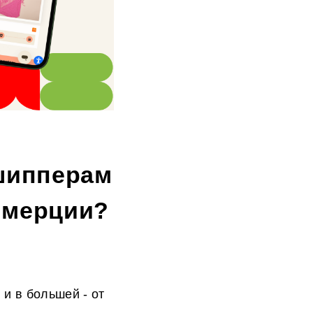
шипперам
ммерции?
и в большей - от