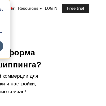
lazza.cn
Resources
LOG IN
Free trial
ite
er
латформа
шиппинга?
й коммерции для
ки и настройки,
ямо сейчас!