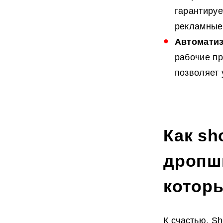
гарантиру
рекламные 
Автоматиз
рабочие пр
позволяет 
Как sh
дропши
котор
К счастью, S