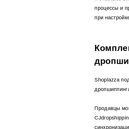
процессы и п
при настройк
Компле
дропши
Shoplazza по
дропшиппинга
Продавцы мог
CJdropshippi
синхронизаци