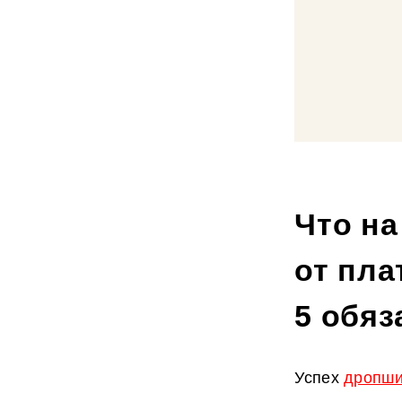
Что н
от пл
5 обя
Успех
дропши