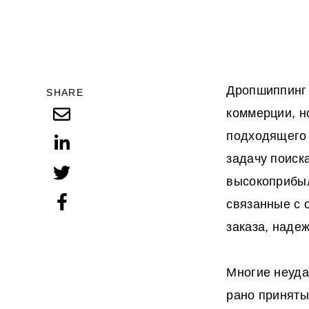
Дропшиппинг 
SHARE
коммерции, н
подходящего 
задачу поиск
высокоприбыл
связанные с 
заказа, наде
Многие неуда
рано принят