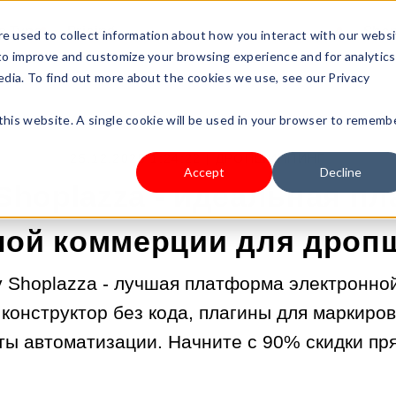
s Type
Pricing
Shop
e used to collect information about how you interact with our webs
 to improve and customize your browsing experience and for analytics
edia. To find out more about the cookies we use, see our Privacy
 this website. A single cookie will be used in your browser to rememb
25.12.2025 1:24:22 |
ДРОПШИППИНГ
Accept
Decline
Shoplazza - идеальная п
ной коммерции для дроп
у Shoplazza - лучшая платформа электронно
конструктор без кода, плагины для маркиров
ы автоматизации. Начните с 90% скидки пр