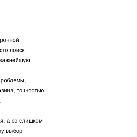
тронной
сто поиск
т важнейшую
проблемы,
азина, точностью
.
я, а со слишком
му выбор