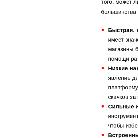
того, может 
большинства 
Быстрая, 
имеет знач
магазины б
помощи ра
Низкие на
явление д
платформу 
скачков за
Сильные
инструмент
чтобы изб
Встроенны