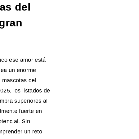
as del
 gran
ico ese amor está
rea un enorme
a mascotas del
25, los listados de
ompra superiores al
lmente fuerte en
tencial. Sin
mprender un reto