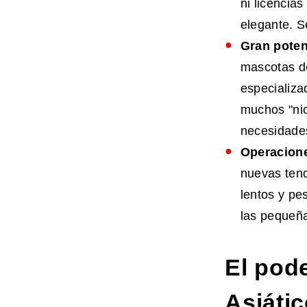
ni licencia
elegante. S
Gran
poten
mascotas de
especializa
muchos "nic
necesidades
Operacione
nuevas tend
lentos y pe
las pequeñ
El pod
Asiáti