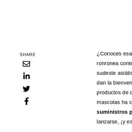
¿Conoces esa 
SHARE
ronronea cont
sudeste asiát
dan la bienve
productos de c
mascotas ha c
suministros 
lanzarse, ¡y 