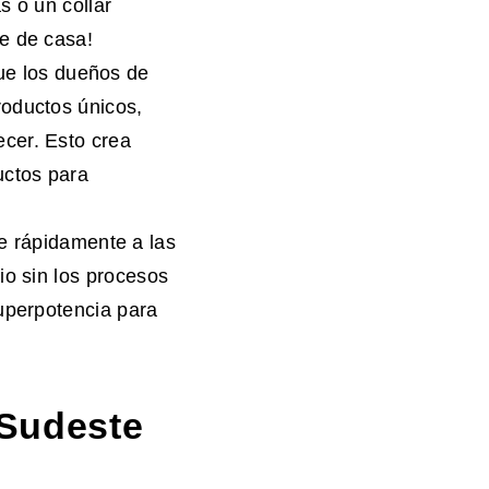
s o un collar
e de casa!
e los dueños de
roductos únicos,
cer. Esto crea
uctos para
 rápidamente a las
io sin los procesos
uperpotencia para
 Sudeste