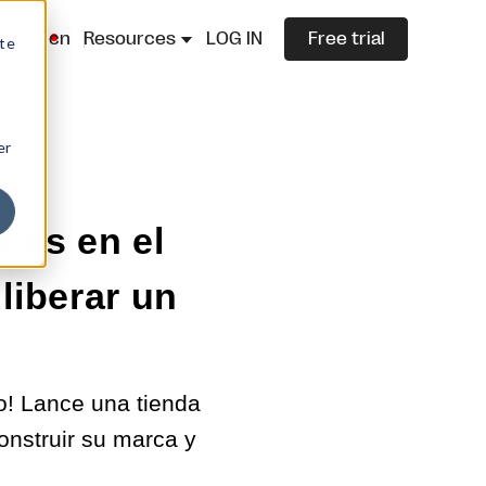
lazza.cn
Resources
LOG IN
Free trial
ite
er
tas en el
liberar un
o! Lance una tienda
onstruir su marca y