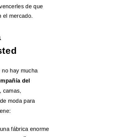
nvencerles de que
n el mercado.
a
sted
ue no hay mucha
ompañía del
, camas,
a de moda para
iene:
una fábrica enorme