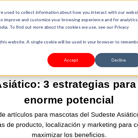
s Type
Pricing
Shop
e used to collect information about how you interact with our webs
 to improve and customize your browsing experience and for analytics
edia. To find out more about the cookies we use, see our Privacy
 this website. A single cookie will be used in your browser to rememb
02-JUN-2025 2:00:00 |
CREAR UN NEGOCIO
Accept
Decline
de suministros para masco
siático: 3 estrategias para 
enorme potencial
e artículos para mascotas del Sudeste Asiátic
s de producto, localización y marketing para c
maximizar los beneficios.