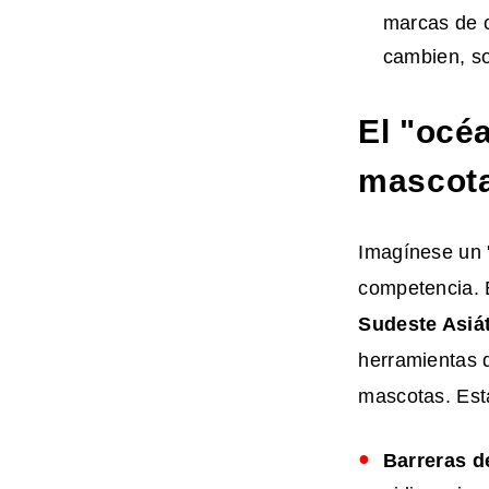
marcas de c
cambien, so
El "océ
mascota
Imagínese un "
competencia. 
Sudeste Asiá
herramientas d
mascotas. Est
Barreras d