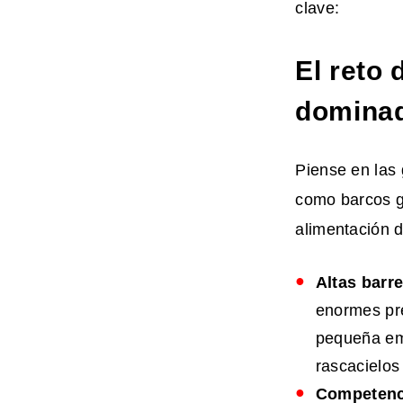
clave:
El reto
dominad
Piense en las
como barcos gi
alimentación d
Altas barr
enormes pre
pequeña emp
rascacielos
Competenc