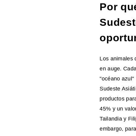
Por qué
Sudest
oport
Los animales 
en auge. Cada
"océano azul"
Sudeste Asiát
productos para
45% y un valo
Tailandia y Fi
embargo, para