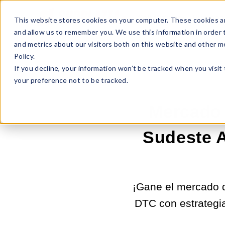
Sell Online
Busines
This website stores cookies on your computer. These cookies ar
and allow us to remember you. We use this information in order
and metrics about our visitors both on this website and other m
Policy.
If you decline, your information won’t be tracked when you visit
your preference not to be tracked.
Mercado 
Sudeste A
¡Gane el mercado d
DTC con estrategia