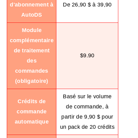
d'abonnement à
De 26,90 $ à 39,90
AutoDS
Module
complémentaire
de traitement
$9.90
des
commandes
(obligatoire)
Basé sur le volume
Crédits de
de commande, à
commande
partir de 9,90 $ pour
automatique
un pack de 20 crédits