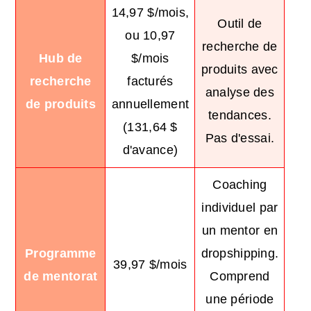
14,97 $/mois,
Outil de
ou 10,97
recherche de
Hub de
$/mois
produits avec
recherche
facturés
analyse des
de produits
annuellement
tendances.
(131,64 $
Pas d'essai.
d'avance)
Coaching
individuel par
un mentor en
Programme
dropshipping.
39,97 $/mois
de mentorat
Comprend
une période