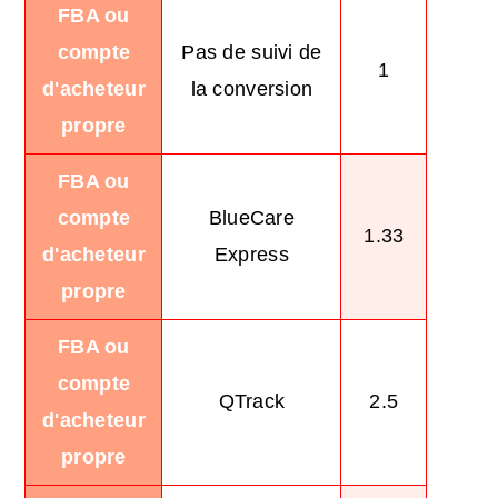
FBA ou
compte
Pas de suivi de
1
d'acheteur
la conversion
propre
FBA ou
compte
BlueCare
1.33
d'acheteur
Express
propre
FBA ou
compte
QTrack
2.5
d'acheteur
propre