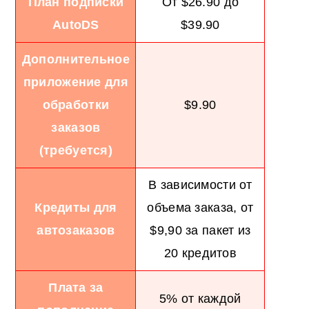
План подписки
От $26.90 до
AutoDS
$39.90
Дополнительное
приложение для
обработки
$9.90
заказов
(требуется)
В зависимости от
Кредиты для
объема заказа, от
автозаказов
$9,90 за пакет из
20 кредитов
Плата за
5% от каждой