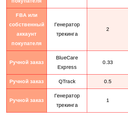
покупателя
FBA или
собственный
Генератор
2
аккаунт
трекинга
покупателя
BlueCare
Ручной заказ
0.33
Express
Ручной заказ
QTrack
0.5
Генератор
Ручной заказ
1
трекинга