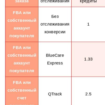
заказа
отслеживания
кредиты
FBA или
Без
собственный
отслеживания
1
аккаунт
конверсии
покупателя
FBA или
собственный
BlueCare
1.33
аккаунт
Express
покупателя
FBA или
собственный
QTrack
2.5
счет