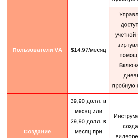
Управ
досту
учетной
виртуа
Пользователи VA
$14.97/месяц
помощ
Включа
днев
пробную 
39,90 долл. в
месяц или
Инструм
29,90 долл. в
созд
Создание
месяц при
видеор