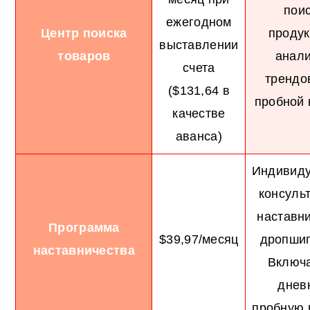
пои
ежегодном
Центр поиска
продук
выставлении
товаров
анал
счета
трендо
($131,64 в
пробной 
качестве
аванса)
Индивид
консуль
наставн
Программа
$39,97/месяц
дропшип
наставничества
Включа
днев
пробную 