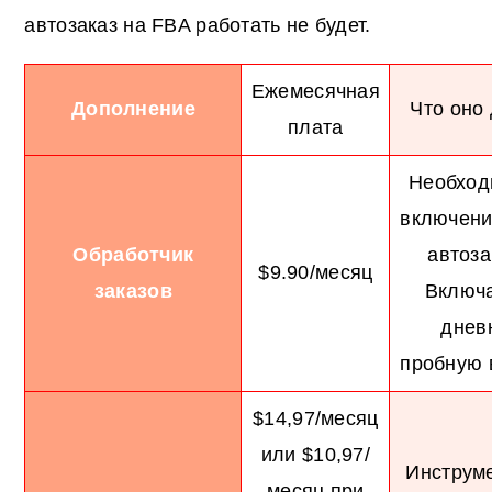
автозаказ на FBA работать не будет.
Ежемесячная
Дополнение
Что оно
плата
Необход
включени
Обработчик
автоза
$9.90/месяц
заказов
Включа
днев
пробную 
$14,97/месяц
или $10,97/
Инструм
месяц при