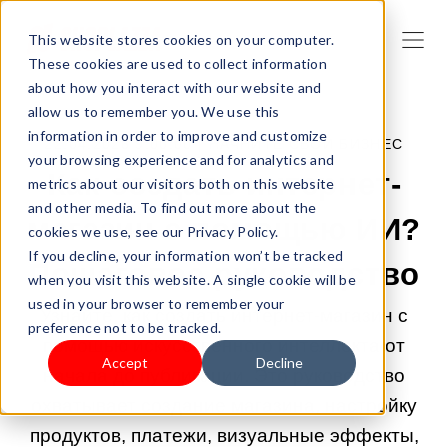
This website stores cookies on your computer.
These cookies are used to collect information
about how you interact with our website and
allow us to remember you. We use this
information in order to improve and customize
22.04.2026 9:00:00 |
НАЧНИТЕ СВОЙ БИЗНЕС
your browsing experience and for analytics and
Как создать интернет-
metrics about our visitors both on this website
and other media. To find out more about the
магазин с помощью ИИ?
cookies we use, see our Privacy Policy.
If you decline, your information won’t be tracked
Пошаговое руководство
when you visit this website. A single cookie will be
used in your browser to remember your
Узнайте, как создать интернет-магазин с
preference not to be tracked.
помощью искусственного интеллекта от
Accept
Decline
начала до публикации. Это руководство
охватывает создание магазина, настройку
продуктов, платежи, визуальные эффекты,