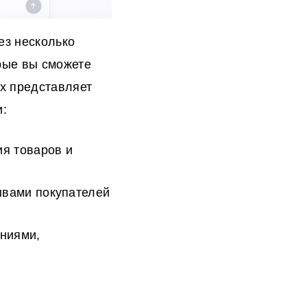
ез несколько
орые вы сможете
их представляет
и:
я товаров и
ывами покупателей
аниями,