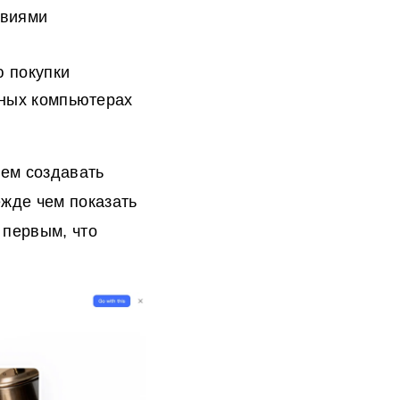
овиями
ю покупки
ьных компьютерах
чем создавать
ежде чем показать
 первым, что