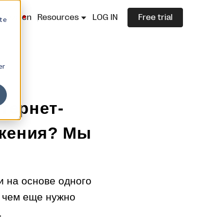
lazza.cn
Resources
LOG IN
Free trial
ite
er
тернет-
ожения? Мы
 на основе одного
д чем еще нужно
.