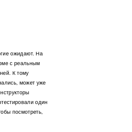
огие ожидают. На
орме с реальным
ней. К тому
нались, может уже
онструкторы
отестировали один
тобы посмотреть,