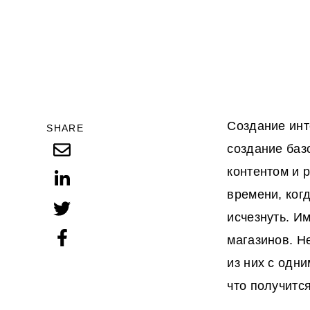
Создание инт
SHARE
создание баз
контентом и 
времени, когд
исчезнуть. И
магазинов. Н
из них с одн
что получитс