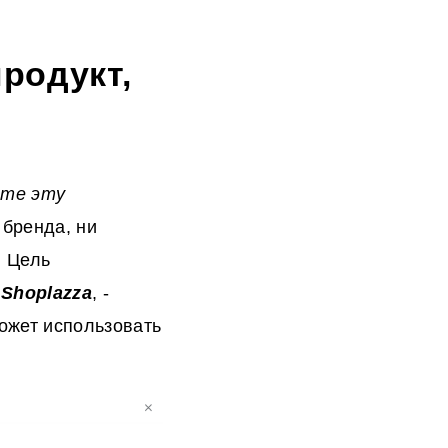
родукт,
йте эту
 бренда, ни
. Цель
т
Shoplazza
, -
ожет использовать