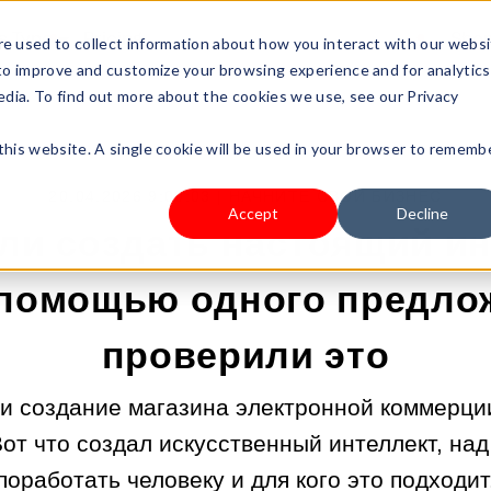
s Type
Pricing
Shop
e used to collect information about how you interact with our webs
 to improve and customize your browsing experience and for analytics
edia. To find out more about the cookies we use, see our Privacy
 this website. A single cookie will be used in your browser to rememb
20.04.2026 9:00:03 |
НАЧНИТЕ СВОЙ БИЗНЕС
Accept
Decline
ли создать настоящий ин
 помощью одного предл
проверили это
и создание магазина электронной коммерции
от что создал искусственный интеллект, на
поработать человеку и для кого это подходит