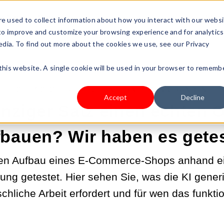
s Type
Pricing
Shop
e used to collect information about how you interact with our webs
 to improve and customize your browsing experience and for analytics
edia. To find out more about the cookies we use, see our Privacy
 this website. A single cookie will be used in your browser to rememb
20.04.2026 09:00:01 |
UNTERNEHMEN GRÜNDEN
Accept
Decline
inziger Satz einen echten 
fbauen? Wir haben es getes
en Aufbau eines E-Commerce-Shops anhand ei
ung getestet. Hier sehen Sie, was die KI generi
hliche Arbeit erfordert und für wen das funktio