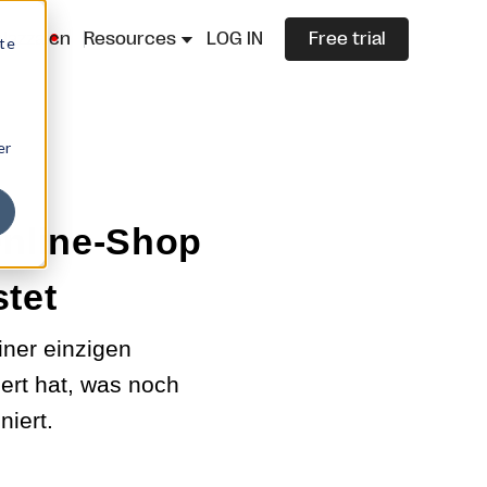
lazza.cn
Resources
LOG IN
Free trial
ite
er
Online-Shop
tet
ner einzigen
ert hat, was noch
niert.