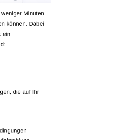
b weniger Minuten
len können. Dabei
 ein
nd:
en, die auf Ihr
edingungen