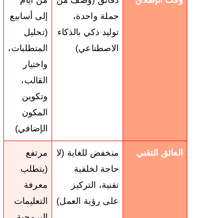
وقت الإطلاق
دقائق (وصف من
من أيام
جملة واحدة،
إلى أسابيع
توليد ذكي بالذكاء
(تحليل
الاصطناعي)
المتطلبات،
واختيار
القالب،
وتكوين
المكون
الإضافي)
العائق التقني
منخفض للغاية (لا
مرتفع
حاجة لخلفية
(يتطلب
تقنية، التركيز
معرفة
على رؤية العمل)
التعليمات
البرمجية