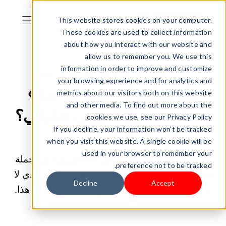
This website stores cookies on your computer.
These cookies are used to collect information
about how you interact with our website and
allow us to remember you. We use this
information in order to improve and customize
20/04/2026 09:00:02 ص |
ابدأ عملك الخاص
your browsing experience and for analytics and
هل يمكن لـ«جملة واحدة»
metrics about our visitors both on this website
and other media. To find out more about the
إنشاء متجر إلكتروني حقيقي؟
cookies we use, see our Privacy Policy.
If you decline, your information won’t be tracked
لقد قمنا باختبار ذلك
when you visit this website. A single cookie will be
used in your browser to remember your
لقد اختبرنا إنشاء متجر للتجارة الإلكترونية من جملة
preference not to be tracked.
واحدة. إليك ما أنشأه الذكاء الاصطناعي، وما الذي لا
Decline
Accept
يزال يحتاج إلى عمل بشري، ومن الذي يصلح له هذا.