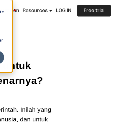
lazza.cn
Resources
LOG IN
Free trial
ite
er
 untuk
enarnya?
intah. Inilah yang
nusia, dan untuk