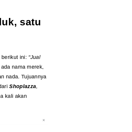
duk, satu
erikut ini:
"Jual
ak ada nama merek,
uan nada. Tujuannya
dari
Shoplazza
,
a kali akan