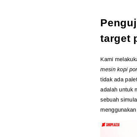
Penguji
target 
Kami melakuka
mesin kopi por
tidak ada pale
adalah untuk m
sebuah simulas
menggunakan a