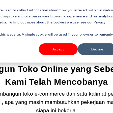
s Type
Pricing
Shop
e used to collect information about how you interact with our webs
 to improve and customize your browsing experience and for analytics
edia. To find out more about the cookies we use, see our Privacy
 this website. A single cookie will be used in your browser to rememb
2026 APR 20 09:00:00 |
MEMULAI BISNIS
Accept
Decline
h Satu Kalimat Saja Cukup
un Toko Online yang Seb
Kami Telah Mencobanya
angun toko e-commerce dari satu kalimat per
 AI, apa yang masih membutuhkan pekerjaan ma
siapa ini bekerja.