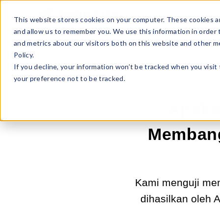
Sell Online
Busines
This website stores cookies on your computer. These cookies ar
and allow us to remember you. We use this information in order
and metrics about our visitors both on this website and other m
Policy.
If you decline, your information won’t be tracked when you visit
your preference not to be tracked.
Apaka
Membang
Kami menguji memb
dihasilkan oleh