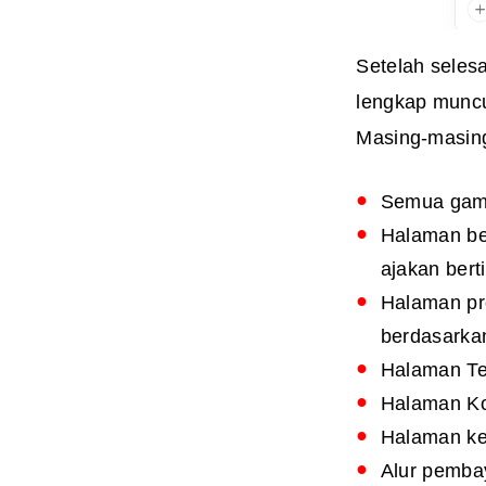
Setelah selesa
lengkap muncul
Masing-masing
Semua gamba
Halaman be
ajakan bert
Halaman pro
berdasarka
Halaman Te
Halaman K
Halaman ke
Alur pemba