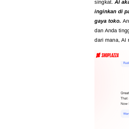
singkat.
AI ak
inginkan di 
gaya toko.
An
dan Anda ting
dari mana, AI