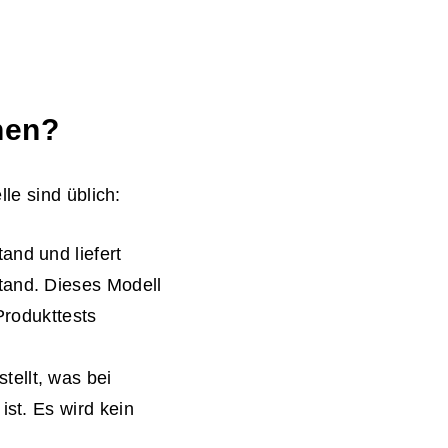
nen?
le sind üblich:
tand und liefert
tand. Dieses Modell
Produkttests
tellt, was bei
ist. Es wird kein