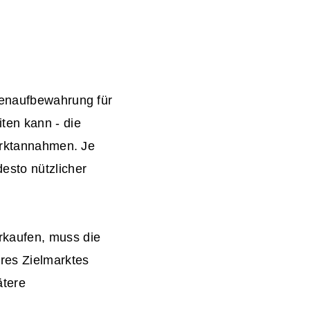
henaufbewahrung für
ten kann - die
Marktannahmen. Je
esto nützlicher
rkaufen, muss die
res Zielmarktes
ätere