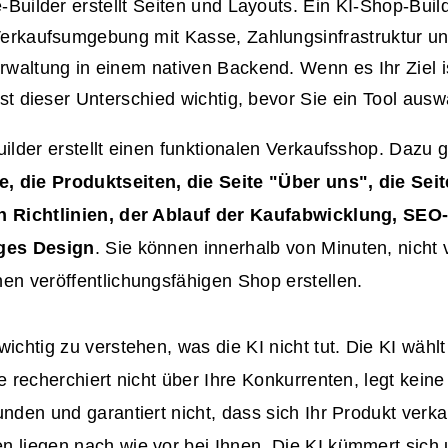
-Builder erstellt Seiten und Layouts. Ein KI-Shop-Builde
erkaufsumgebung mit Kasse, Zahlungsinfrastruktur u
waltung in einem nativen Backend. Wenn es Ihr Ziel i
ist dieser Unterschied wichtig, bevor Sie ein Tool ausw
uilder erstellt einen funktionalen Verkaufsshop. Dazu
 die Produktseiten, die Seite "Über uns", die Seit
n Richtlinien, der Ablauf der Kaufabwicklung,
SEO-
iges Design
. Sie können innerhalb von Minuten, nicht
en veröffentlichungsfähigen Shop erstellen.
wichtig zu verstehen, was die KI nicht tut. Die KI wählt
e recherchiert nicht über Ihre Konkurrenten, legt keine 
unden und garantiert nicht, dass sich Ihr Produkt verk
n liegen nach wie vor bei Ihnen. Die KI kümmert sich