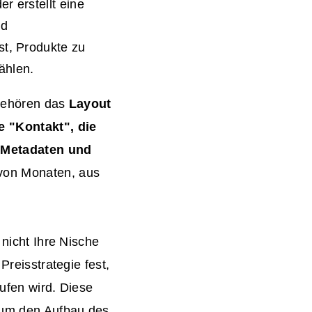
r erstellt eine
nd
st, Produkte zu
ählen.
 gehören das
Layout
e "Kontakt", die
Metadaten und
 von Monaten, aus
 nicht Ihre Nische
Preisstrategie fest,
aufen wird. Diese
 um den Aufbau des