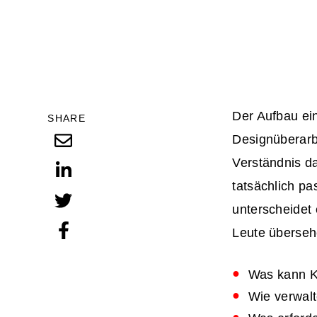
Der Aufbau ei
SHARE
Designüberarb
Verständnis d
tatsächlich p
unterscheidet 
Leute übersehe
Was kann KI
Wie verwal