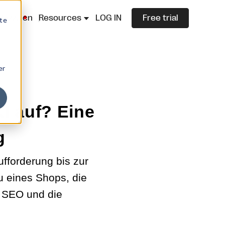
lazza.cn
Resources
LOG IN
Free trial
ite
er
I auf? Eine
g
ufforderung bis zur
u eines Shops, die
, SEO und die