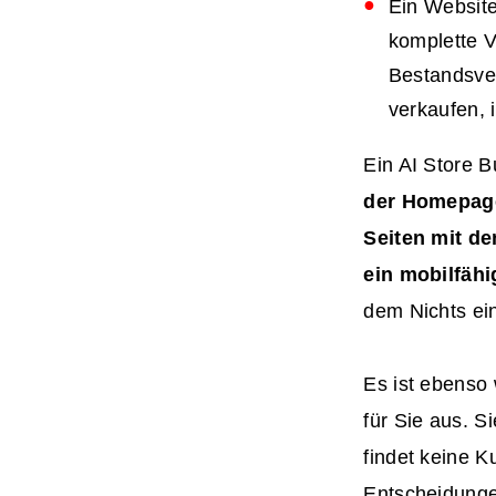
Ein Website
komplette V
Bestandsver
verkaufen, 
Ein AI Store B
der Homepage,
Seiten mit de
ein mobilfäh
dem Nichts ein
Es ist ebenso 
für Sie aus. Si
findet keine K
Entscheidunge