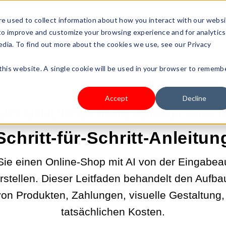
s Type
Pricing
Shop
e used to collect information about how you interact with our webs
 to improve and customize your browsing experience and for analytics
edia. To find out more about the cookies we use, see our Privacy
 this website. A single cookie will be used in your browser to rememb
22.04.2026 09:00:03 |
UNTERNEHMEN GRÜNDEN
Accept
Decline
an einen Online-Shop mit K
Schritt-für-Schritt-Anleitun
Sie einen Online-Shop mit AI von der Eingabea
erstellen. Dieser Leitfaden behandelt den Aufba
von Produkten, Zahlungen, visuelle Gestaltung
tatsächlichen Kosten.