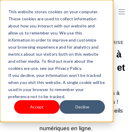
This website stores cookies on your computer.
These cookies are used to collect information
about how you interact with our website and
allow us to remember you. We use this
information in order to improve and customize
21 AVR. 2025 10:19:15 |
CRÉER UNE ENTREPRISE
your browsing experience and for analytics and
7 Produits numériques à
metrics about our visitors both on this website
and other media. To find out more about the
vendre en ligne en 2023 et
cookies we use, see our Privacy Policy.
If you decline, your information won’t be tracked
comment les vendre
when you visit this website. A single cookie will be
used in your browser to remember your
Vous cherchez des produits numériques à
preference not to be tracked.
vendre en ligne ? Vous les avez trouvés !
Accept
Decline
Consultez nos idées et obtenez des conseils
sur la façon de vendre des produits
numériques en ligne.