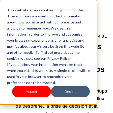
This website stores cookies on your computer.
These cookies are used to collect information
about how you interact with our website and
allow us to remember you. We use this
information in order to improve and customize
23 MARS 2026 09:00:00 |
CRÉER UNE ENTREPRISE
your browsing experience and for analytics and
Les 10 principaux défis
metrics about our visitors both on this website
and other media. To find out more about the
auxquels sont
cookies we use, see our Privacy Policy.
If you decline, your information won’t be tracked
confrontées les start-ups
when you visit this website. A single cookie will be
used in your browser to remember your
et leurs solutions
preference not to be tracked.
Découvrez les 10 principaux défis des startups
Accept
Decline
et des solutions pratiques pour gérer les flux
de trésorerie, la prise de décision et la