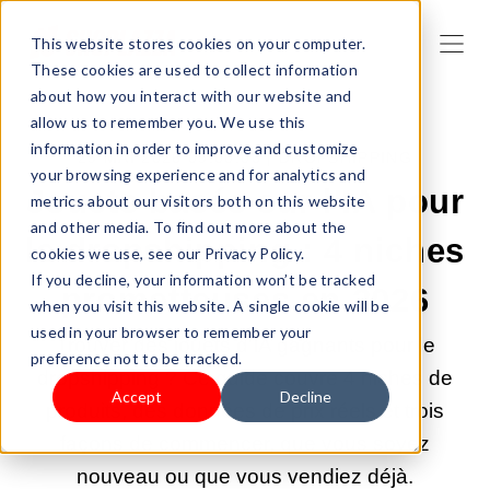
This website stores cookies on your computer.
These cookies are used to collect information
about how you interact with our website and
allow us to remember you. We use this
information in order to improve and customize
29 MAI 2026 09:00:03 |
DROPSHIPPING
your browsing experience and for analytics and
Jouets basés sur l'IA pour
metrics about our visitors both on this website
and other media. To find out more about the
le dropshipping : 4 niches
cookies we use, see our Privacy Policy.
If you decline, your information won’t be tracked
prometteuses en 2026
when you visit this website. A single cookie will be
used in your browser to remember your
Trouver des jouets d'IA gagnants pour le
preference not to be tracked.
dropshipping ? Ce guide couvre 4 niches de
Accept
Decline
produits, des données de prix réels et trois
façons de commencer, que vous soyez
nouveau ou que vous vendiez déjà.