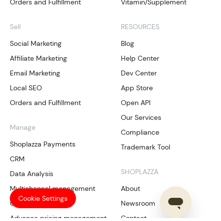
Orders and Fulfillment
Vitamin/Supplement
Sell
RESOURCES
Social Marketing
Blog
Affiliate Marketing
Help Center
Email Marketing
Dev Center
Local SEO
App Store
Orders and Fulfillment
Open API
Our Services
Manage
Compliance
Shoplazza Payments
Trademark Tool
CRM
SHOPLAZZA
Data Analysis
Multichannel management
About
Cookie Settings
Omnichannel sync
Newsroom
Advance pricing management
Contact