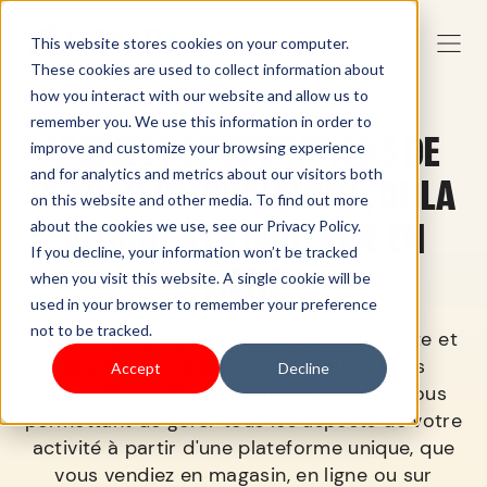
This website stores cookies on your computer.
These cookies are used to collect information about
how you interact with our website and allow us to
remember you. We use this information in order to
UNIFIEZ VOS OPÉRATIONS DE
improve and customize your browsing experience
and for analytics and metrics about our visitors both
RETRAIT OMNICHANNEL, DE LA
on this website and other media. To find out more
VITRINE À LA BOUTIQUE EN
about the cookies we use, see our Privacy Policy.
If you decline, your information won’t be tracked
LIGNE
when you visit this website. A single cookie will be
used in your browser to remember your preference
not to be tracked.
Nos solutions complètes de point de vente et
de commerce électronique offrent des
Accept
Decline
capacités omnicanales transparentes, vous
permettant de gérer tous les aspects de votre
activité à partir d'une plateforme unique, que
vous vendiez en magasin, en ligne ou sur