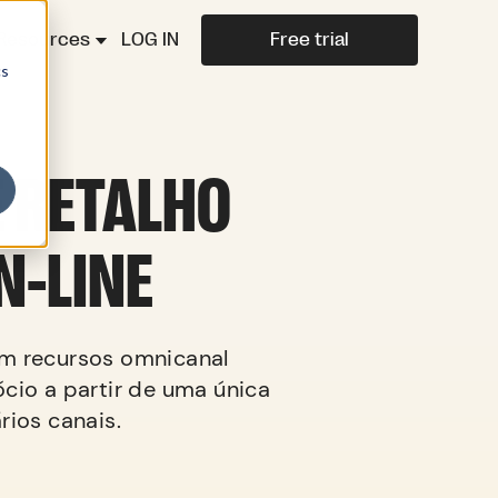
Resources
LOG IN
Free trial
cs
E RETALHO
N-LINE
em recursos omnicanal
cio a partir de uma única
rios canais.