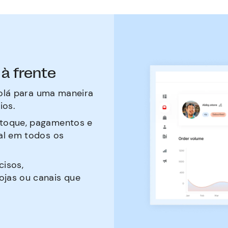
 à frente
 olá para uma maneira
ios.
stoque, pagamentos e
al em todos os
cisos,
jas ou canais que