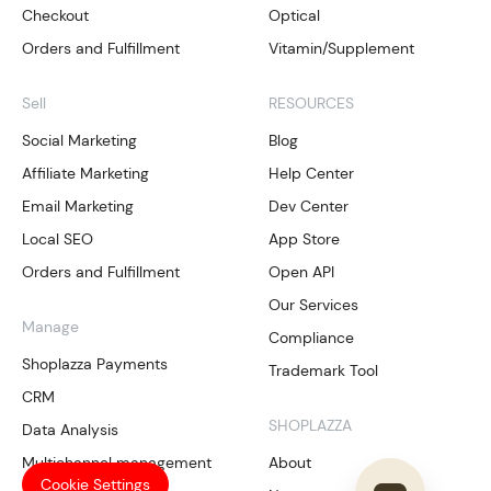
Checkout
Optical
Orders and Fulfillment
Vitamin/Supplement
Sell
RESOURCES
Social Marketing
Blog
Affiliate Marketing
Help Center
Email Marketing
Dev Center
Local SEO
App Store
Orders and Fulfillment
Open API
Our Services
Manage
Compliance
Shoplazza Payments
Trademark Tool
CRM
SHOPLAZZA
Data Analysis
Multichannel management
About
Cookie Settings