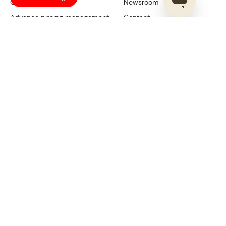
Omnichannel sync
Newsroom
Advance pricing management
Contact
Shoplazza Awards 2025
Support & Complaints
System Status
FOLLOW US
Русский