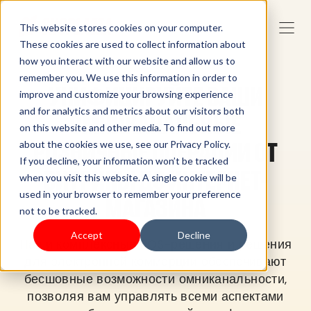
This website stores cookies on your computer.
These cookies are used to collect information about
how you interact with our website and allow us to
remember you. We use this information in order to
УНИФИЦИРУЙТЕ ВАШИ
improve and customize your browsing experience
and for analytics and metrics about our visitors both
ОМНИКАНАЛЬНЫЕ
on this website and other media. To find out more
РОЗНИЧНЫЕ ОПЕРАЦИИ ОТ
about the cookies we use, see our Privacy Policy.
If you decline, your information won’t be tracked
ВИТРИНЫ ДО ИНТЕРНЕТ-
when you visit this website. A single cookie will be
used in your browser to remember your preference
МАГАЗИНА
not to be tracked.
Accept
Decline
Наши комплексные POS-решения и решения
для электронной коммерции обеспечивают
бесшовные возможности омниканальности,
позволяя вам управлять всеми аспектами