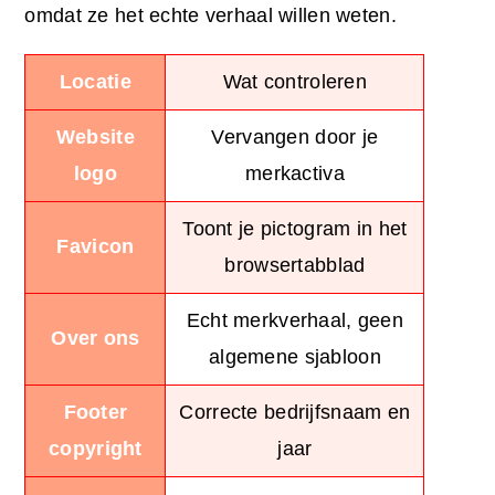
omdat ze het echte verhaal willen weten.
Locatie
Wat controleren
Website
Vervangen door je
logo
merkactiva
Toont je pictogram in het
Favicon
browsertabblad
Echt merkverhaal, geen
Over ons
algemene sjabloon
Footer
Correcte bedrijfsnaam en
copyright
jaar