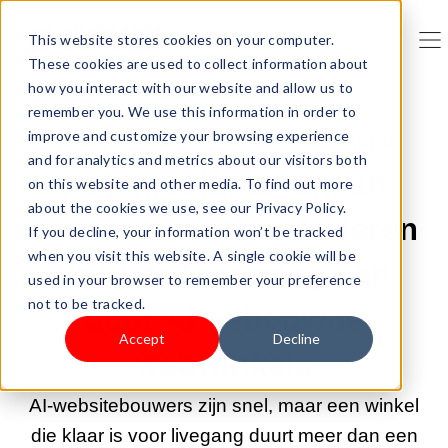
This website stores cookies on your computer.
These cookies are used to collect information about
how you interact with our website and allow us to
remember you. We use this information in order to
improve and customize your browsing experience
14-MEI-2026 9:00:03 |
START EEN BEDRIJF
and for analytics and metrics about our visitors both
Nog niet lanceren: 10
on this website and other media. To find out more
about the cookies we use, see our Privacy Policy.
punten om te controleren
If you decline, your information won’t be tracked
when you visit this website. A single cookie will be
vóór de lancering van
used in your browser to remember your preference
not to be tracked.
door AI gebouwde
Accept
Decline
webwinkels
AI-websitebouwers zijn snel, maar een winkel
die klaar is voor livegang duurt meer dan een