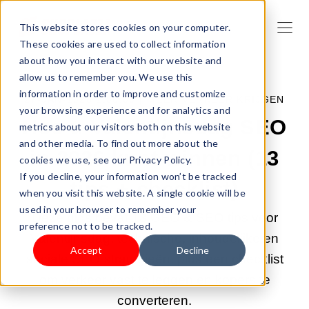
This website stores cookies on your computer.
These cookies are used to collect information
about how you interact with our website and
allow us to remember you. We use this
information in order to improve and customize
27-JAN-2026 2:00:00 |
MEER VERKEER KRIJGEN
your browsing experience and for analytics and
Hoe u Valentijnsdag SEO
metrics about our visitors both on this website
and other media. To find out more about the
in 2026 kunt winnen (13
cookies we use, see our Privacy Policy.
If you decline, your information won’t be tracked
tips + checklist)
when you visit this website. A single cookie will be
used in your browser to remember your
Deze gids bevat 13 GEO & SEO tips voor
preference not to be tracked.
Valentijnsdag: technische, inhoudelijke en
Accept
Decline
sociale SEO-strategieën, plus een checklist
om verkeer vast te leggen en kopers te
converteren.