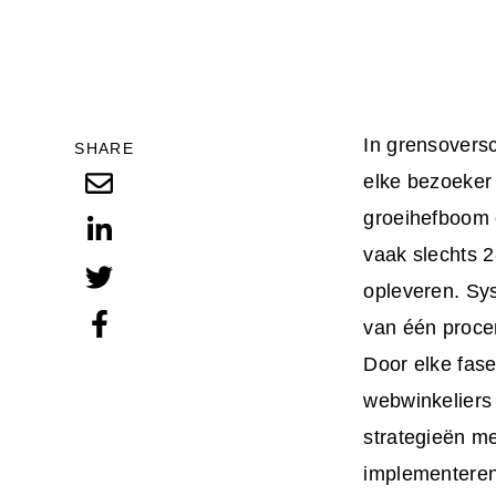
In grensovers
SHARE
elke bezoeker 
groeihefboom o
vaak slechts 
opleveren. Sy
van één proce
Door elke fase
webwinkeliers 
strategieën me
implementeren