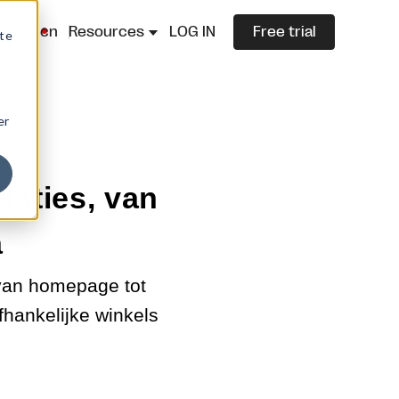
lazza.cn
Resources
LOG IN
Free trial
ite
er
saties, van
a
van homepage tot
hankelijke winkels