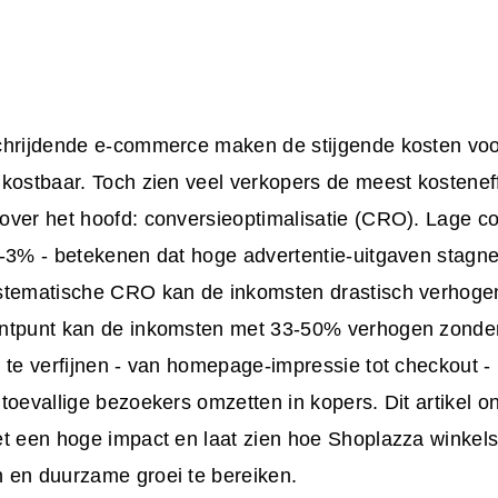
chrijdende e-commerce maken de stijgende kosten voo
kostbaar. Toch zien veel verkopers de meest kostenef
ver het hoofd: conversieoptimalisatie (CRO). Lage con
2-3% - betekenen dat hoge advertentie-uitgaven stagn
stematische CRO kan de inkomsten drastisch verhogen;
ntpunt kan de inkomsten met 33-50% verhogen zonder 
 te verfijnen - van homepage-impressie tot checkout 
toevallige bezoekers omzetten in kopers. Dit artikel o
t een hoge impact en laat zien hoe Shoplazza winkels 
 en duurzame groei te bereiken.