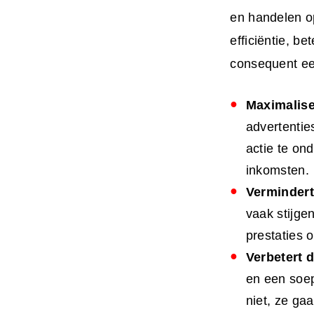
en handelen op
efficiëntie, 
consequent e
Maximalise
advertentie
actie te on
inkomsten.
Vermindert
vaak stijg
prestaties 
Verbetert 
en een soep
niet, ze ga