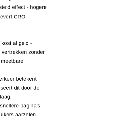
teld effect - hogere
 levert CRO
kost al geld -
n vertrekken zonder
n meetbare
erkeer betekent
eert dit door de
elaag.
 snellere pagina's
uikers aarzelen