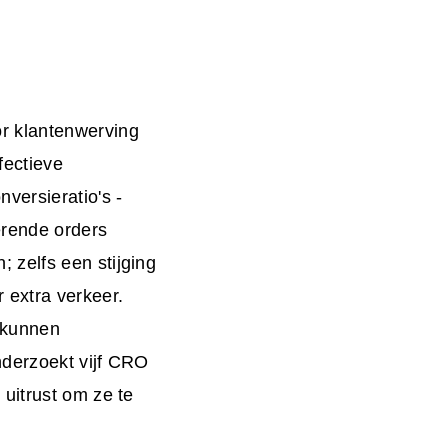
r klantenwerving
fectieve
versieratio's -
erende orders
 zelfs een stijging
extra verkeer.
- kunnen
nderzoekt vijf CRO
uitrust om ze te