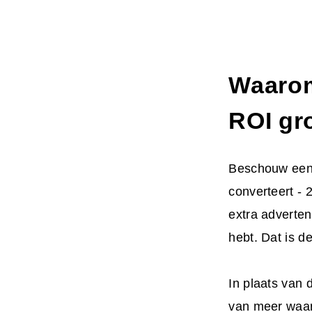
Waarom
ROI gro
Beschouw een 
converteert - 
extra adverten
hebt. Dat is 
In plaats van 
van meer waard