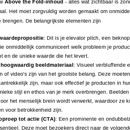
uw
Above the Fold-inhoud
- alles wat zichtbaar is zond
iaal. Het moet zorgvuldig worden gemaakt om onmiddel
te brengen. De belangrijkste elementen zijn
waardepropositie
: Dit is je elevator pitch, een bekn
die onmiddellijk communiceert welk probleem je product
nt en de unieke waarde die het levert.
f hoogwaardig beeldmateriaal
: Visueel verbluffende 
n of video's zijn van het grootste belang. Deze moeten
antrekkelijk zijn, maar ook effectief je producten in hun
unieke stijl en ethos van je merk overbrengen. Beelden 
door het menselijk brein wordt verwerkt, waardoor ze k
n voor betrokkenheid zijn.
oproep tot actie (
CTA
)
: Een prominente en ondubbelzi
ssentieel. Deze moet bezoekers direct naar de volgen