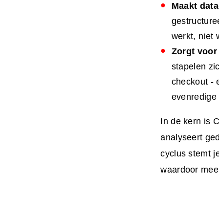
Maakt data
gestructure
werkt, niet 
Zorgt voor
stapelen zi
checkout - 
evenredige 
In de kern is
analyseert ged
cyclus stemt j
waardoor meer