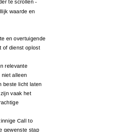
er te scrollen -
lijk waarde en
opte en overtuigende
 of dienst oplost
en relevante
 niet alleen
 beste licht laten
zijn vaak het
rachtige
nnige Call to
de gewenste stap