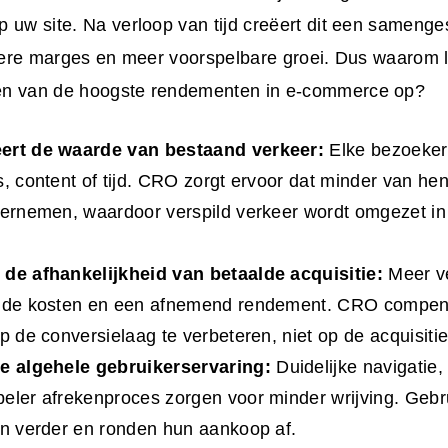
 uw site. Na verloop van tijd creëert dit een samenges
betere marges en meer voorspelbare groei. Dus waarom
en van de hoogste rendementen in e-commerce op?
ert de waarde van bestaand verkeer:
Elke bezoeker 
s, content of tijd. CRO zorgt ervoor dat minder van he
dernemen, waardoor verspild verkeer wordt omgezet i
 de afhankelijkheid van betaalde acquisitie:
Meer v
ende kosten en een afnemend rendement. CRO compens
op de conversielaag te verbeteren, niet op de acquisiti
de algehele
gebruikerservaring
:
Duidelijke navigatie,
eler afrekenproces zorgen voor minder wrijving. Gebr
an verder en ronden hun aankoop af.