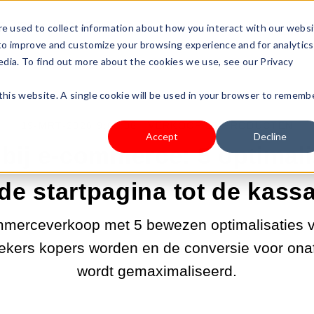
s Type
Pricing
Shop
e used to collect information about how you interact with our webs
 to improve and customize your browsing experience and for analytics
edia. To find out more about the cookies we use, see our Privacy
 this website. A single cookie will be used in your browser to rememb
19-MRT-2026 9:00:06 |
VERKOOP JE PRODUCTEN
Accept
Decline
bij e-commerce: 5 optimali
de startpagina tot de kass
mmerceverkoop met 5 bewezen optimalisaties 
ekers kopers worden en de conversie voor onaf
wordt gemaximaliseerd.