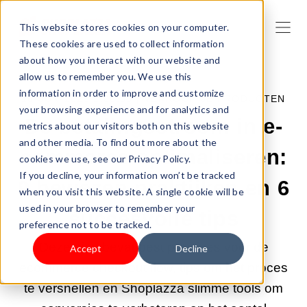
This website stores cookies on your computer.
These cookies are used to collect information
about how you interact with our website and
allow us to remember you. We use this
information in order to improve and customize
10-JUN-2025 2:00:00 |
VERKOOP JE PRODUCTEN
your browsing experience and for analytics and
De betalingsstroom in e-
metrics about our visitors both on this website
and other media. To find out more about the
commerce optimaliseren:
cookies we use, see our Privacy Policy.
If you decline, your information won’t be tracked
9 bewezen praktijken en 6
when you visit this website. A single cookie will be
used in your browser to remember your
succesvolle tips
preference not to be tracked.
Deze gids bevat best practices voor de
Accept
Decline
ecommerce checkout flow, tips om het proces
te versnellen en Shoplazza slimme tools om