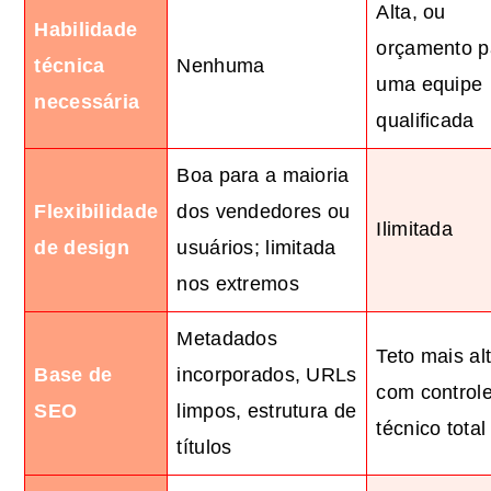
Alta, ou
Habilidade
orçamento p
técnica
Nenhuma
uma equipe
necessária
qualificada
Boa para a maioria
Flexibilidade
dos vendedores ou
Ilimitada
de design
usuários; limitada
nos extremos
Metadados
Teto mais al
Base de
incorporados, URLs
com control
SEO
limpos, estrutura de
técnico total
títulos