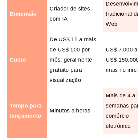
Desenvolvim
Criador de sites
Dimensão
tradicional d
com IA
Web
De US$ 15 a mais
de US$ 100 por
US$ 7.000 a
Custo
mês; geralmente
US$ 150.00
gratuito para
mais no iníc
visualização
Mais de 4 a
Tempo para
semanas pa
Minutos a horas
lançamento
comércio
eletrônico