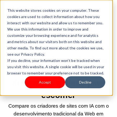
This website stores cookies on your computer. These
cookies are used to collect information about how you
interact with our website and allow us to remember you.
We use this information in order to improve and
customize your browsing experience and for analytics
23/ABR/2026 9:00:04 |
CRIAR UM NEGÓCIO
and metrics about our visitors both on this website and
Criadores de sites com IA
other media. To find out more about the cookies we use,
see our Privacy Policy.
x Desenvolvimento Web
If you decline, your information won’t be tracked when
you visit this website. A single cookie will be used in your
Tradicional: Principais
browser to remember your preference not to be tracked.
diferenças e dicas para
Accept
Decline
escolher
Compare os criadores de sites com IA com o
desenvolvimento tradicional da Web em