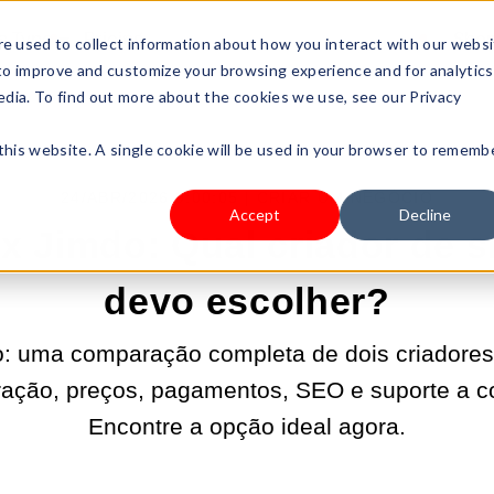
s Type
Pricing
Shop
e used to collect information about how you interact with our webs
 to improve and customize your browsing experience and for analytics
edia. To find out more about the cookies we use, see our Privacy
 this website. A single cookie will be used in your browser to rememb
24/ABR/2026 9:00:05 |
CRIAR UM NEGÓCIO
Accept
Decline
x Jimdo: Qual criador de s
devo escolher?
: uma comparação completa de dois criadores
ração, preços, pagamentos, SEO e suporte a co
Encontre a opção ideal agora.