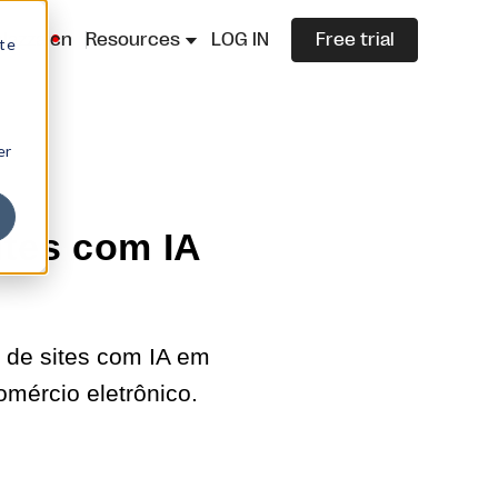
lazza.cn
Resources
LOG IN
Free trial
ite
er
ites com IA
 de sites com IA em
mércio eletrônico.