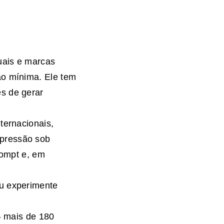
uais e marcas
ão mínima. Ele tem
s de gerar
ternacionais,
mpressão sob
rompt e, em
ou experimente
- mais de 180