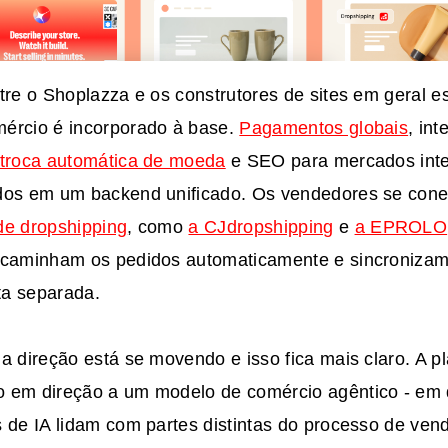
tre o Shoplazza e os construtores de sites em geral e
ércio é incorporado à base.
Pagamentos globais
, in
troca automática de moeda
e SEO para mercados inte
dos em um backend unificado. Os vendedores se con
de dropshipping
, como
a CJdropshipping
e
a EPROLO
ncaminham os pedidos automaticamente e sincroniza
a separada.
a direção está se movendo e isso fica mais claro. A p
 em direção a um modelo de comércio agêntico - em
s de IA lidam com partes distintas do processo de ven