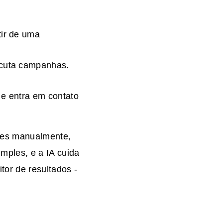
tir de uma
ecuta campanhas.
 e entra em contato
ções manualmente,
ples, e a IA cuida
tor de resultados -