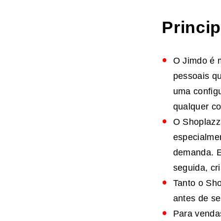
Princi
O Jimdo é 
pessoais qu
uma configu
qualquer co
O Shoplazza
especialme
demanda. El
seguida, cr
Tanto o Sho
antes de s
Para vendas