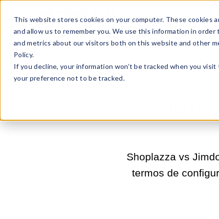
Sell Online
Busines
This website stores cookies on your computer. These cookies ar
and allow us to remember you. We use this information in order
and metrics about our visitors both on this website and other m
Policy.
If you decline, your information won’t be tracked when you visit
your preference not to be tracked.
Shoplazza 
Shoplazza vs Jimdo
termos de configu