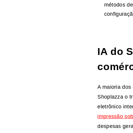
métodos de 
configuraçã
IA do 
comérci
A maioria dos 
Shoplazza o t
eletrônico in
impressão so
despesas gera