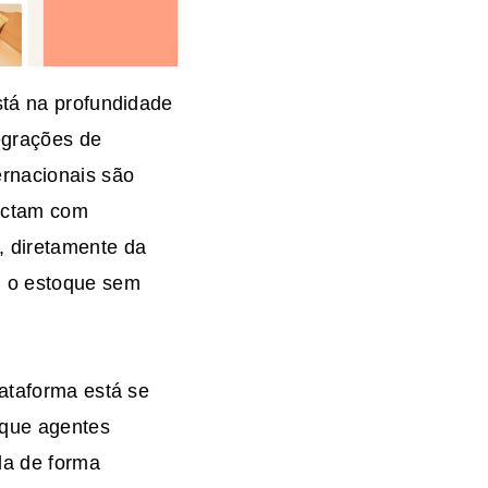
stá na profundidade
tegrações de
rnacionais são
ectam com
, diretamente da
m o estoque sem
lataforma está se
 que agentes
da de forma