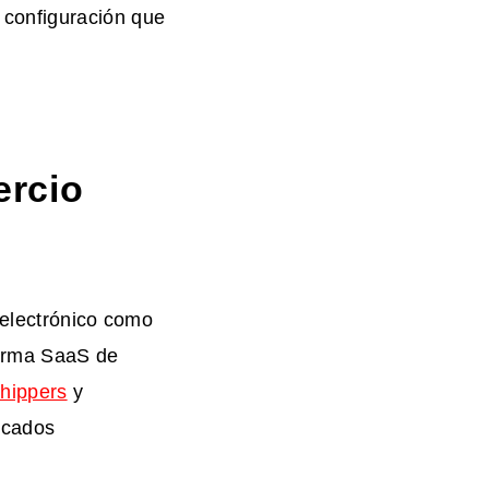
e configuración que
ercio
 electrónico como
forma SaaS de
hippers
y
rcados