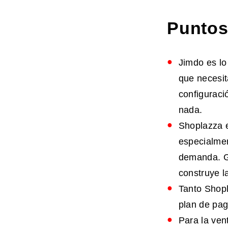
Puntos
Jimdo es lo
que necesit
configuraci
nada.
Shoplazza e
especialme
demanda. Ge
construye l
Tanto Shopl
plan de pag
Para la ven