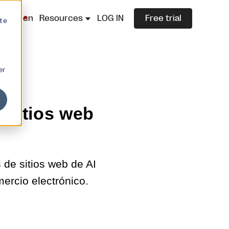
lazza.cn
Resources
LOG IN
Free trial
ite
er
 sitios web
de sitios web de AI
ercio electrónico.