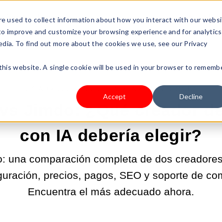
s Type
Pricing
Shop
e used to collect information about how you interact with our webs
 to improve and customize your browsing experience and for analytics
edia. To find out more about the cookies we use, see our Privacy
 this website. A single cookie will be used in your browser to rememb
24-ABR-2026 9:00:02 |
CREAR UN NEGOCIO
Accept
Decline
vs Jimdo: ¿Qué creador de
con IA debería elegir?
: una comparación completa de dos creadores 
guración, precios, pagos, SEO y soporte de com
Encuentra el más adecuado ahora.