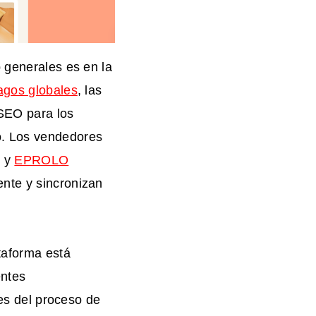
b generales es en la
agos globales
, las
SEO para los
o. Los vendedores
g
y
EPROLO
nte y sincronizan
taforma está
entes
tes del proceso de