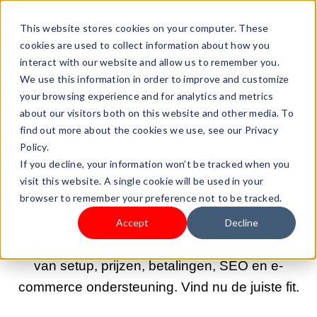
This website stores cookies on your computer. These
cookies are used to collect information about how you
interact with our website and allow us to remember you.
We use this information in order to improve and customize
your browsing experience and for analytics and metrics
24-APR-2026 9:00:02 |
START EEN BEDRIJF
about our visitors both on this website and other media. To
Shoplazza versus Jimdo:
find out more about the cookies we use, see our Privacy
Policy.
welke AI-websitebouwer
If you decline, your information won’t be tracked when you
visit this website. A single cookie will be used in your
moet ik kiezen?
browser to remember your preference not to be tracked.
Shoplazza vs Jimdo: een volledige vergelijking
Accept
Decline
van twee AI website bouwers op het gebied
van setup, prijzen, betalingen, SEO en e-
commerce ondersteuning. Vind nu de juiste fit.