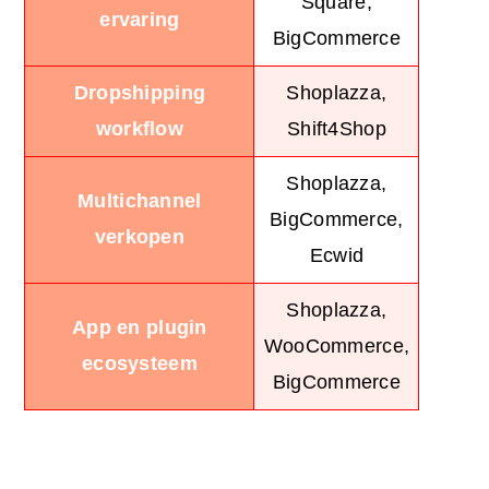
Square,
ervaring
BigCommerce
Dropshipping
Shoplazza,
workflow
Shift4Shop
Shoplazza,
Multichannel
BigCommerce,
verkopen
Ecwid
Shoplazza,
App en plugin
WooCommerce,
ecosysteem
BigCommerce