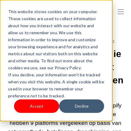
This website stores cookies on your computer.
These cookies are used to collect information
about how you interact with our website and
allow us to remember you. We use this
information in order to improve and customize
13-MEI-2026 9:00:03 |
START EEN BEDRIJF
your browsing experience and for analytics and
Aanbevolen websites die
metrics about our visitors both on this website
and other media. To find out more about the
vergelijkbaar zijn met
cookies we use, see our Privacy Policy.
If you decline, your information won’t be tracked
Shopify voor het opzetten
when you visit this website. A single cookie will be
used in your browser to remember your
van een webwinkel
preference not to be tracked.
Op zoek naar sites vergelijkbaar met Shopify
Accept
Decline
voor het opzetten van e-commerce? We
hebben 9 platforms vergeleken op basis van