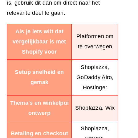
is, gebruik dit dan om direct naar het
relevante deel te gaan.
Als je iets wilt dat
Platformen om
vergelijkbaar is met
te overwegen
Shopify voor
Shoplazza,
Setup snelheid en
GoDaddy Airo,
gemak
Hostinger
Thema's en winkelpui
Shoplazza, Wix
ontwerp
Shoplazza,
Betaling en checkout