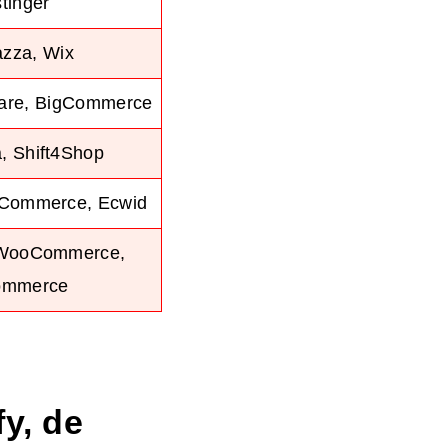
tinger
azza, Wix
uare, BigCommerce
, Shift4Shop
gCommerce, Ecwid
 WooCommerce,
ommerce
y, de