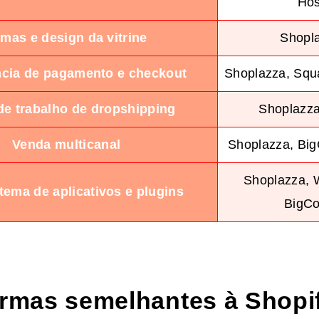
Hos
mas e design da vitrine
Shopl
ncia de pagamento e checkout
Shoplazza, Sq
de trabalho de dropshipping
Shoplazza
Venda multicanal
Shoplazza, Bi
Shoplazza,
tema de aplicativos e plugins
BigC
ormas semelhantes à Shopif