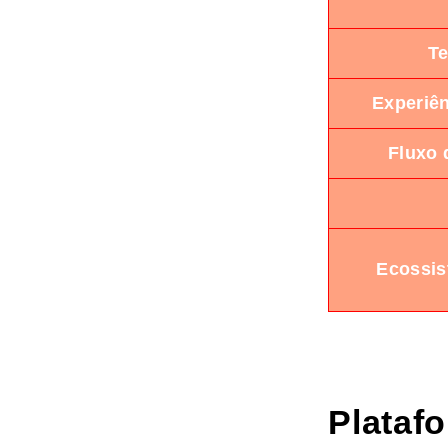
Te
Experiê
Fluxo 
Ecossis
Plataf