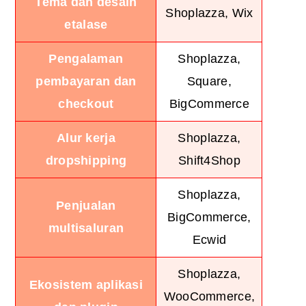
Tema dan desain
Shoplazza, Wix
etalase
Pengalaman
Shoplazza,
pembayaran dan
Square,
checkout
BigCommerce
Alur kerja
Shoplazza,
dropshipping
Shift4Shop
Shoplazza,
Penjualan
BigCommerce,
multisaluran
Ecwid
Shoplazza,
Ekosistem aplikasi
WooCommerce,