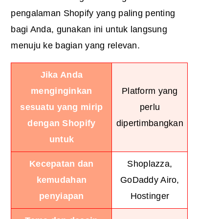
pengalaman Shopify yang paling penting
bagi Anda, gunakan ini untuk langsung
menuju ke bagian yang relevan.
Jika Anda
menginginkan
Platform yang
sesuatu yang mirip
perlu
dengan Shopify
dipertimbangkan
untuk
Kecepatan dan
Shoplazza,
kemudahan
GoDaddy Airo,
penyiapan
Hostinger