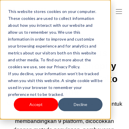
This website stores cookies on your computer.
These cookies are used to collect information
about how you interact with our website and
allow us to remember you. We use this
information in order to improve and customize
2026 MEI 13 09:00:03 |
MEMULAI BISNIS
your browsing experience and for analytics and
Rekomendasi Situs
metrics about our visitors both on this website
and other media. To find out more about the
Serupa dengan Shopify
cookies we use, see our Privacy Policy.
If you decline, your information won’t be tracked
untuk Membangun Toko
when you visit this website. A single cookie will be
used in your browser to remember your
Online
preference not to be tracked.
Mencari situs yang mirip dengan Shopify untuk
Accept
Decline
penyiapan e-commerce? Kami
membandingkan 9 platform, dicocokkan