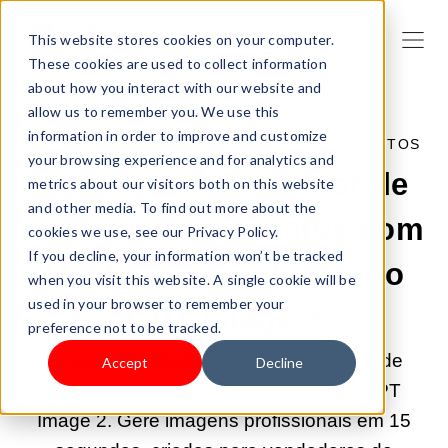
This website stores cookies on your computer.
These cookies are used to collect information
about how you interact with our website and
allow us to remember you. We use this
information in order to improve and customize
28/ABR/2026 9:00:02 |
ATUALIZAÇÕES PRODUTOS
your browsing experience and for analytics and
LazzaStudio: Criador de
metrics about our visitors both on this website
and other media. To find out more about the
imagens de produtos com
cookies we use, see our Privacy Policy.
If you decline, your information won’t be tracked
IA, desenvolvido com o
when you visit this website. A single cookie will be
used in your browser to remember your
GPT Image 2
preference not to be tracked.
O LazzaStudio é o criador de imagens de
Accept
Decline
produtos com IA, desenvolvido pelo GPT
Image 2. Gere imagens profissionais em 15