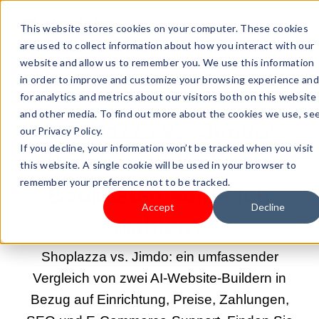
This website stores cookies on your computer. These cookies
are used to collect information about how you interact with our
website and allow us to remember you. We use this information
in order to improve and customize your browsing experience and
for analytics and metrics about our visitors both on this website
24.04.2026 09:00:04 |
UNTERNEHMEN GRÜNDEN
and other media. To find out more about the cookies we use, se
Shoplazza vs. Jimdo:
our Privacy Policy.
If you decline, your information won’t be tracked when you visit
Welchen KI-Website-
this website. A single cookie will be used in your browser to
remember your preference not to be tracked.
Baukasten sollte ich
Accept
Decline
wählen?
Shoplazza vs. Jimdo: ein umfassender
Vergleich von zwei AI-Website-Buildern in
Bezug auf Einrichtung, Preise, Zahlungen,