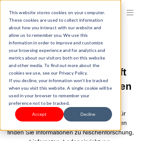
This website stores cookies on your computer.
These cookies are used to collect information
about how you interact with our website and
allow us to remember you. We use this
information in order to improve and customize
11.05.2026 09:00:02 |
DROPSHIPPING
your browsing experience and for analytics and
So gründen Sie ein
metrics about our visitors both on this website
and other media. To find out more about the
Dropshipping-Geschäft
cookies we use, see our Privacy Policy.
If you decline, your information won’t be tracked
für Bekleidung (Leitfaden
when you visit this website. A single cookie will be
used in your browser to remember your
2026)
preference not to be tracked.
Sie wollen ein Dropshipping-Geschäft für
Accept
Decline
Bekleidung eröffnen? In diesem Leitfaden
finden Sie Informationen zu Nischenforschung,