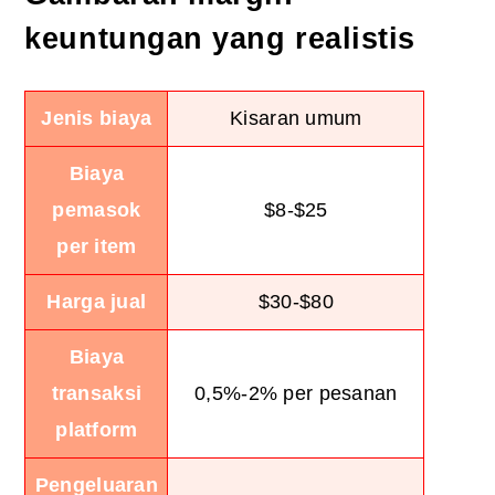
keuntungan yang realistis
Jenis biaya
Kisaran umum
Biaya
pemasok
$8-$25
per item
Harga jual
$30-$80
Biaya
transaksi
0,5%-2% per pesanan
platform
Pengeluaran