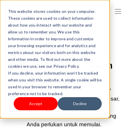
This website stores cookies on your computer.
These cookies are used to collect information
about how you interact with our website and
allow us to remember you. We use this
information in order to improve and customize
2026 MEI 11 09:00:02 |
DROPSHIPPING
your browsing experience and for analytics and
Cara Memulai Bisnis
metrics about our visitors both on this website
and other media. To find out more about the
Dropshipping Pakaian
cookies we use, see our Privacy Policy.
If you decline, your information won’t be tracked
(Panduan 2026)
when you visit this website. A single cookie will be
used in your browser to remember your
Memulai bisnis dropshipping pakaian?
preference not to be tracked.
Panduan ini menjelaskan tentang riset pasar,
Accept
Decline
pemasok, penyiapan toko, margin
keuntungan, dan pemasaran, semua yang
Anda perlukan untuk memulai.